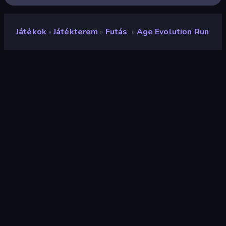
Játékok
Játékterem
Futás
Age Evolution Run
»
»
»
Age Evolution Run
Fejlesztő
Onki Games
Értékelés
9,3
(
az elmúlt 6 hónap alapján
)
Megjelent
2025. október
Utolsó frissítés
2025. október
Játékmotor
Unity 6
Platformok
Böngésző (asztali számítógép,
mobil, tablet), CrazyGames
alkalmazás (Android), App Store
(iOS, Android)
Tájolás
Fekvő / Álló