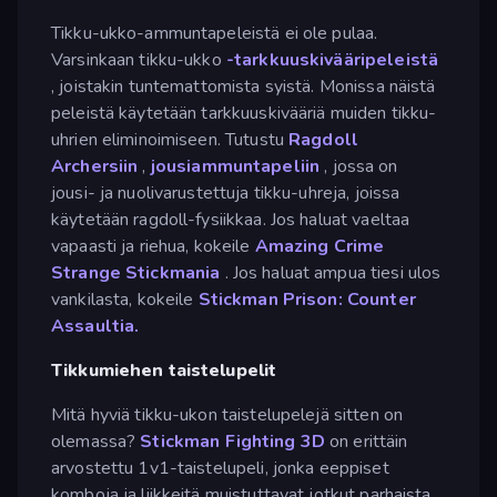
Tikku-ukko-ammuntapeleistä ei ole pulaa.
Varsinkaan tikku-ukko
-tarkkuuskivääripeleistä
, joistakin tuntemattomista syistä. Monissa näistä
peleistä käytetään tarkkuuskivääriä muiden tikku-
uhrien eliminoimiseen. Tutustu
Ragdoll
Archersiin
,
jousiammuntapeliin
, jossa on
jousi- ja nuolivarustettuja tikku-uhreja, joissa
käytetään ragdoll-fysiikkaa. Jos haluat vaeltaa
vapaasti ja riehua, kokeile
Amazing Crime
Strange Stickmania
. Jos haluat ampua tiesi ulos
vankilasta, kokeile
Stickman Prison: Counter
Assaultia.
Tikkumiehen taistelupelit
Mitä hyviä tikku-ukon taistelupelejä sitten on
olemassa?
Stickman Fighting 3D
on erittäin
arvostettu 1v1-taistelupeli, jonka eeppiset
komboja ja liikkeitä muistuttavat jotkut parhaista