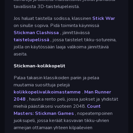
tavallisista 3D-taistelupeleistä.
Jos haluat taistella sodissa, klassinen
Stick War
on sinulle sopiva. Pidä toiminta käynnissä
Stickman Clashissa
, jännittävässä
taistelupelissä
, jossa taistelet tikku-sotureina,
joilla on käytössään laaja valikoima jännittäviä
aseita.
Stickman-kolikkopelit
Palaa takaisin klassikoiden pariin ja pelaa
muutamia suosittuja pelejä
kolikkopelivalikoimastamme
.
Man Runner
2048
, hauska rento peli, jossa juokset ja yhdistät
miehiä päästäksesi vuoteen 2048.
Count
Masters: Stickman Games
, nopeatempoinen
juoksupeli, jossa keräät kasvavan tikku-uhrien
armeijan ottamaan yhteen kilpailevien