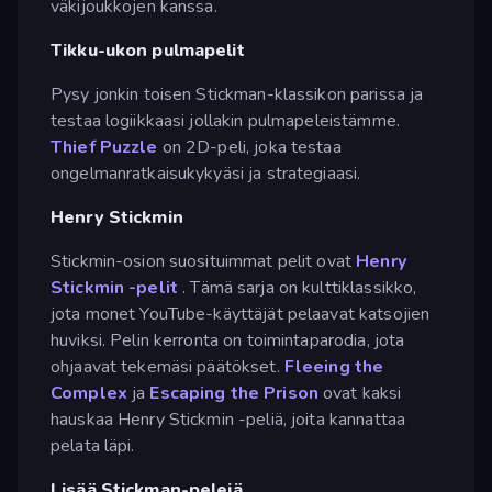
väkijoukkojen kanssa.
Tikku-ukon pulmapelit
Pysy jonkin toisen Stickman-klassikon parissa ja
testaa logiikkaasi jollakin pulmapeleistämme.
Thief Puzzle
on 2D-peli, joka testaa
ongelmanratkaisukykyäsi ja strategiaasi.
Henry Stickmin
Stickmin-osion suosituimmat pelit ovat
Henry
Stickmin -pelit
. Tämä sarja on kulttiklassikko,
jota monet YouTube-käyttäjät pelaavat katsojien
huviksi. Pelin kerronta on toimintaparodia, jota
ohjaavat tekemäsi päätökset.
Fleeing the
Complex
ja
Escaping the Prison
ovat kaksi
hauskaa Henry Stickmin -peliä, joita kannattaa
pelata läpi.
Lisää Stickman-pelejä