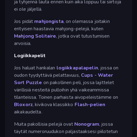
ja tyhjennä lauta ennen kuin aika loppuu tai siirtoja
ei ole jäljellä.
Jos pidät
mahjongista
, on olemassa joitakin
erityisen haastavia mahjong-pelejä, kuten
Mahjong Solitaire
, jotka ovat tutustumisen
arvoisia.
Logiikkapelit
Jos haluat hankalan
logiikkapalapelin
, jossa on
oudon tyydyttävä pelattavuus,
Cups - Water
Sort Puzzle
on pakollinen peli, jossa lajittelet
värillisiä nesteitä pulloihin yhä vaikeammissa
tilanteissa. Toinen parhaista aivopeleistämme on
Bloxorz
, kivikova klassikko
Flash-pelien
aikakaudelta.
Muita pakollisia pelejä ovat
Nonogram
, jossa
täytät numeroruudukon paljastaaksesi piilotetun