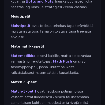
kuvan, ja
Bolts and Nuts
, hauska pulmapeli, joka
haastaa logiikkasi ja strategiasi kelloa vastaan.
Muistipelit
Muistipelit
ovat todella tehokas tapa terävöittää
muistamistaitoja. Tämä on loistava tapa treenata
aivojasi!
Matematiikkapelit
Matematiikka
ei sovi kaikille, mutta se parantaa
varmasti numerotaitojasi.
Math Push
on siisti
tasohyppelypeli, jossa liikutat palikoita
ratkaistaksesi matemaattisia lausekkeita.
Match 3 -pelit
Match-3-pelit
ovat hauskoja pulmia, joissa
vaihdat laatat luodaksesi kolmen tai useamman
samanlaisen kohteen muodostamia rivejä, mikä