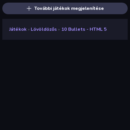
További játékok megjelenítése
Játékok
Lövöldözős
10 Bullets - HTML 5
»
»
10 Bullets - HTML 5
Fejlesztő
Michel Gerard
Értékelés
8,4
(
az elmúlt 6 hónap alapján
)
Megjelent
2018. május
Játékmotor
HTML5
Platformok
Böngésző (asztali számítógép,
mobil, tablet), CrazyGames
alkalmazás (iOS, Android), App
Store (iOS)