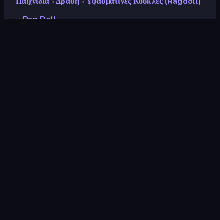
Παιχνίδια
Δράση
Υφασμάτινες Κούκλες (Ragdoll)
»
»
Rag Doll
»
Rag Doll
Αξιολόγηση
8,8
(
με βάση τους τελευταίους 6 μήνες
)
Κυκλοφόρησε
Νοέμβριος 2020
Μηχανή παιχνιδιών
Ruffle
Πλατφόρμες
Πρόγραμμα περιήγησης
(επιτραπέζιος υπολογιστής, κινητό,
tablet), Εφαρμογή CrazyGames
(iOS, Android)
Προσανατολισμός
Οριζόντια / Κάθετη
Δράση
439
Ενός Κουμπιού
75