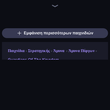
Tower Swap
Elemental Merge
Battle Arena
Merge Team Tactics
Dark Stones: Card Battle RPG
Ultimate Tower Defense
TimeWarriors
Human Leap: Evolution
Raid Heroes: Total War
Merge Army
Jurassic Merge: Dino Evolution
Fall of the King
Endless Siege 2
Day D Tower Rush
Flames & Fortune
Tavern Rumble: Roguelike Card
AOD - Art Of Defense
Battle Island
Εμφάνιση περισσότερων παιχνιδιών
Παιχνίδια
Στρατηγικής
Άμυνα
Άμυνα Πύργων
»
»
»
»
Guardians Of The Kingdom
Guardians of the Kingdom
Προγραμματιστής
PawkaWedmak
Αξιολόγηση
9,1
(
με βάση τους τελευταίους 6 μήνες
)
Κυκλοφόρησε
Ιούλιος 2023