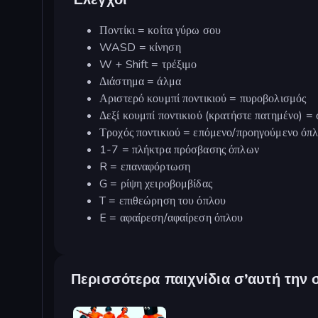
Ποντίκι = κοίτα γύρω σου
WASD = κίνηση
W + Shift = τρέξιμο
Διάστημα = άλμα
Αριστερό κουμπί ποντικιού = πυροβολισμός
Δεξί κουμπί ποντικιού (κρατήστε πατημένο) =
Τροχός ποντικιού = επόμενο/προηγούμενο όπ
1-7 = πλήκτρα πρόσβασης όπλων
R = επαναφόρτωση
G = ρίψη χειροβομβίδας
T = επιθεώρηση του όπλου
E = αφαίρεση/αφαίρεση όπλου
Περισσότερα παιχνίδια σ’αυτή την 