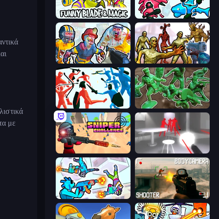
Funny Blade & Magic
Funny Battle Simulator 2
αντικά
αι
Zombies Shooter: Part 2
Monster Shooter Apocalypse
Funny Battle Simulator
Soldiers - Capture and Control!
λιστικά
τα με
Sniper Challenge
SuperHot
Gravity Arena Shooter
BodyCamera Shooter