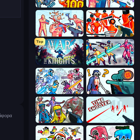
Horde Killer: You vs 100
Time Shooter 3: SWAT
Time Shooter 2
Funny Shooter - Destroy All
Top
War the Knights
Hero 3: Flying Robot
Space Wars Battleground
Sniper Shot: Bullet Time
ιάφορα
Zombies Shooter
Time Shooter