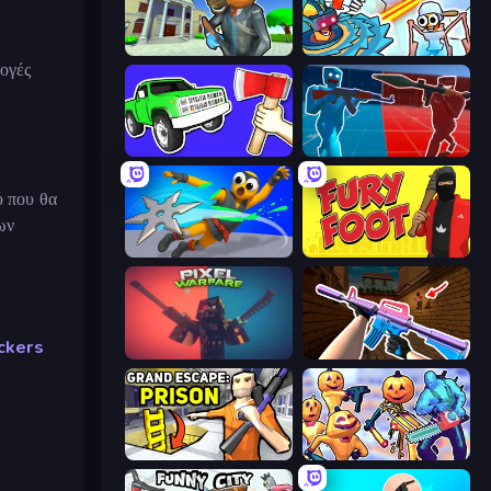
Bank Robbery 3
Toilets Worms Shooter
ογές
Smash the Car to Pieces!
Battle of the Soldiers: Red vs Blue
ύ που θα
ων
Ninja Swipe Strike
Fury Foot
ckers
Pixel Warfare
KS Z
Grand Escape: Prison
Halloween Chainsaw Massacre