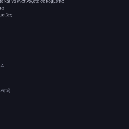
ε και να ανατινάξετε σε κομμάτια
μα
μοιβές
 2.
ινητά)