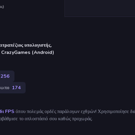
ες
)
ιτραπέζιος υπολογιστής,
γή CrazyGames (Android)
256
σωπο
174
ίδι FPS
όπου πολεμάς ορδές παράλογων εχθρών! Χρησιμοποίησε δ
αναβάθμισε το οπλοστάσιό σου καθώς προχωράς.