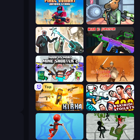
Pixel Combat: Zombies Strike
Bank Robbery
Skibidi Toilets: Infection
War V: Survivor
Mine Shooter 2: Noob vs Mobs
Gladiator Fights
Top
Kirka.io
You vs 100 Skibidi Toilets
Web Master
Stickman Zombie 3D