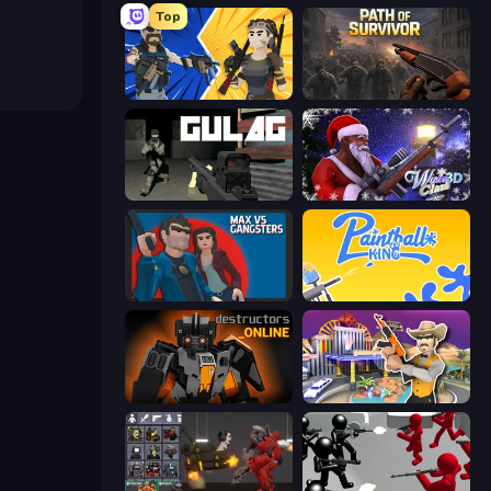
Top
BuildNow GG
Path of Survivor
Gulag
Winter Clash 3D
Max vs Gangsters
Paintball King
Destructors Online
Casino Robbery