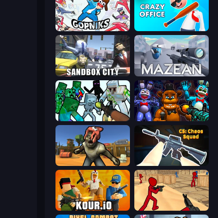
Funny City: Gopniks
Crazy Office: Slap and Smash!
Sandbox City
Mazean
Mine Shooter: Save Your World
FNaF Shooter
Zombie Arena
CS: Chaos Squad
Kour.io
Stickman Counter Terror Strike