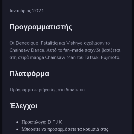
Ιανουάριος 2021
Προγραμματιστής
Οι Benedique, Fatalitiq και Vishnya σχεδίασαν το
Chainsaw Dance. Αυτό το fan-made παιχνίδι βασίζεται
στη σειρά manga Chainsaw Man του Tatsuki Fujimoto.
Πλατφόρμα
Πρόγραμμα περιήγησης στο διαδίκτυο
Έλεγχοι
Προεπιλογή: D F J K
Μπορείτε να προσαρμόσετε τα κουμπιά στις