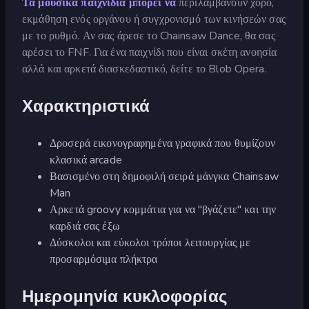
Τα μουσικά παιχνίδια μπορεί να
περιλαμβάνουν χορό,
εκμάθηση ενός οργάνου ή συγχρονισμό των κινήσεών σας
με το ρυθμό. Αν σας άρεσε το Chainsaw Dance, θα σας
αρέσει το FNF. Για ένα παιχνίδι που είναι σκέτη ανοησία
αλλά και αρκετά διασκεδαστικό, δείτε το Blob Opera.
Χαρακτηριστικά
Δροσερά εικονογραφημένα γραφικά που θυμίζουν
κλασικά arcade
Βασισμένο στη δημοφιλή σειρά μάνγκα Chainsaw
Man
Αρκετά groovy κομμάτια για να "βγάζετε" και την
καρδιά σας έξω
Δύσκολοι και εύκολοι τρόποι λειτουργίας με
προσαρμόσιμα πλήκτρα
Ημερομηνία κυκλοφορίας