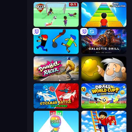
Soccer Dash
Obby: +1 Jump per Click
Mini-Caps: Bombs
Galactic Drill
Downhill Racer
Gold Miner
Stickman battle 1-4 Players
Droll World Cup