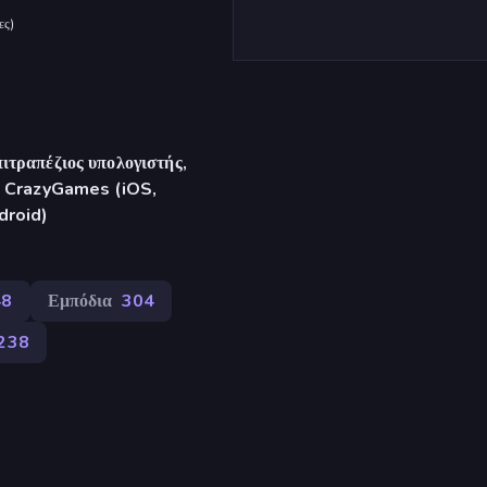
ες
)
ιτραπέζιος υπολογιστής,
γή CrazyGames (iOS,
droid)
48
Εμπόδια
304
238