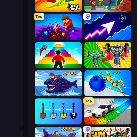
Jelly Dash
Obby: +1 Click Wall Breaker
Top
Obby: Dig Down
Space Waves
Obby Highest Jump Ever
Obby: Gym Simulator, Escape
Obby Fish Challenge: Ride
Playground Man! Ragdoll Show!
Top
Merge Tools - Merge and Dig
Obby: Supercar Race on Keyboard