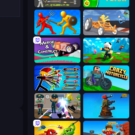
Ragdoll Archers
Feeling Arrow
Epic Sword Battle! Fight in Arena
Draw Crash Race
Merge & Construct
Robby: Many Games
Archer Ragdoll Masters
Crazy Motorcycle
Find The Alien
Furry Road