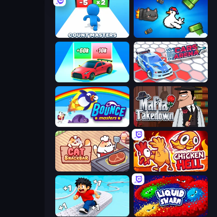
Count Masters: Stickman Games
Honk
Upgrade the Supercar 3D
Cars Arena
Bouncemasters
Mafia Takedown
Cat Snack Bar
Chicken Hell
Speed per Click: Obby
Liquid Swarm