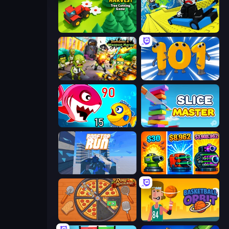
Lumber Harvest: Tree Cutting Game
Cart Ride Danger Mount
Zombies 4 Weapon Merge
Numbers Arena
Fish Eat Getting Big
Slice Master
Rooftop Run
Pumpkin Defense: Merge Cannon
Ring Restaurant
Basketball Orbit