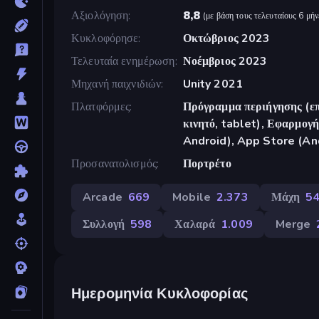
Αξιολόγηση
8,8
(
με βάση τους τελευταίους 6 μήν
Κυκλοφόρησε
Οκτώβριος 2023
Τελευταία ενημέρωση
Νοέμβριος 2023
Μηχανή παιχνιδιών
Unity 2021
Πλατφόρμες
Πρόγραμμα περιήγησης (επ
κινητό, tablet), Εφαρμο
Android), App Store (An
Προσανατολισμός
Πορτρέτο
Arcade
669
Mobile
2.373
Μάχη
5
Συλλογή
598
Χαλαρά
1.009
Merge
Ημερομηνία Κυκλοφορίας