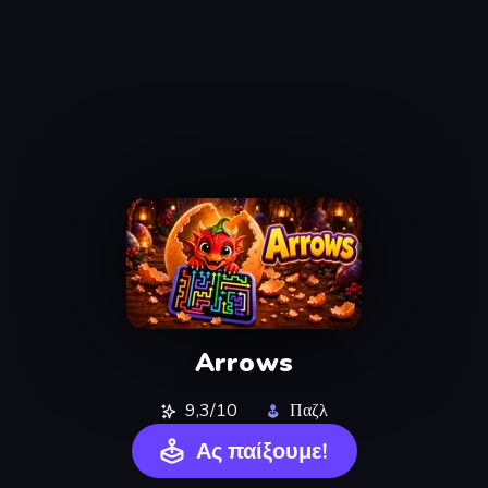
Arrows
9,3/10
Παζλ
Ας παίξουμε!