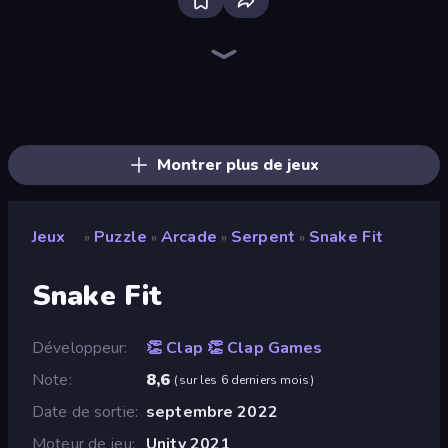
Piles of Mahjong
Screw Out: Bolts and Nuts
Piece of Cake: Merge and Bake
Skydom
Arrow Escape
Line Driver
Nonogram Square
Pixel Blast
Find The Cow
Color Tap: Coloring by Numbers
Match Masters
Yarn Fever! Unravel Puzzle
Doodle Smash
Skydom: Reforged
Mahjongg Solitaire
Alchemy: Merge Elements
Goods Triple Match 3D
Paint Room Escape
Montrer plus de jeux
Jeux
Puzzle
Arcade
Serpent
Snake Fit
»
»
»
»
Snake Fit
Développeur
👏 Clap 👏 Clap Games
Note
8,6
(
sur les 6 derniers mois
)
Date de sortie
septembre 2022
Moteur de jeu
Unity 2021