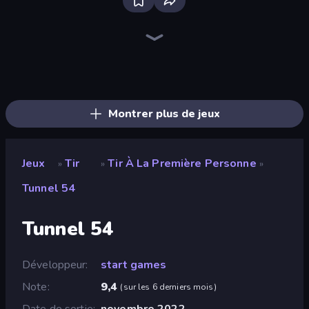
Bloxd.io
Ragdoll Archers
EvoWars.io
Piece of Cake: Merge and Bake
Veck.io
Traffic Rider
Racing Limits
Mahjongg Solitaire
Screw Out: Bolts and Nuts
Words of Wonders
Piles of Mahjong
Designville: Merge & Design
Space Waves
Miniblox
SkillWarz
Stickman Clash
Fortzone Battle Royale
Arrow Escape
Montrer plus de jeux
Jeux
Tir
Tir À La Première Personne
»
»
»
Tunnel 54
Tunnel 54
Développeur
start games
Note
9,4
(
sur les 6 derniers mois
)
Date de sortie
novembre 2022