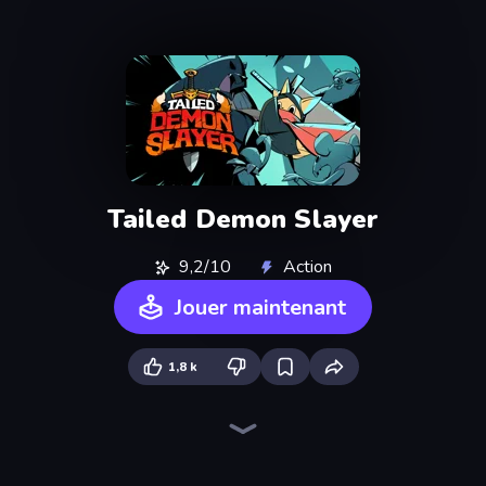
Tailed Demon Slayer
9,2/10
Action
Jouer maintenant
1,8 k
Lost Dungeon
Chaos Arena
Stickman Rebirth