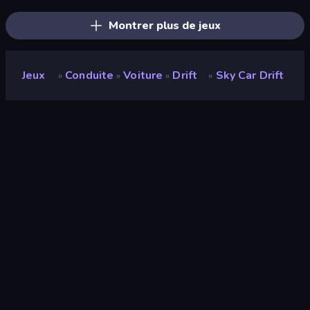
Montrer plus de jeux
Jeux
Conduite
Voiture
Drift
Sky Car Drift
»
»
»
»
Sky Car Drift
Développeur
Plum Games
Note
9,3
(
sur les 6 derniers mois
)
Date de sortie
mai 2023
Mis à jour le
avril 2026
Moteur de jeu
Unity 6
Plateformes
Navigateur (ordinateur de bureau,
mobile, tablette), Application
CrazyGames (Android)