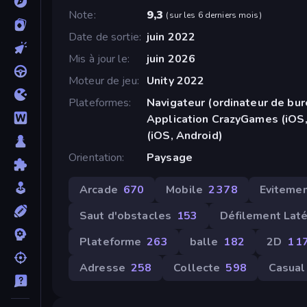
Note
9,3
(
sur les 6 derniers mois
)
Date de sortie
juin 2022
Mis à jour le
juin 2026
Moteur de jeu
Unity 2022
Plateformes
Navigateur (ordinateur de bur
Application CrazyGames (iOS,
(iOS, Android)
Orientation
Paysage
Arcade
670
Mobile
2 378
Eviteme
Saut d'obstacles
153
Défilement Laté
Plateforme
263
balle
182
2D
1 1
Adresse
258
Collecte
598
Casual