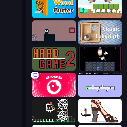
Wood Cutter - Saw
Viscous Ventures
Life in the Static
Classic Labyrinth 3D
Hard Game 2
Just One Boss
O-VOID
Jeu le Plus Dur du Monde 2
Chicken and Bee
Kakato Otoshi