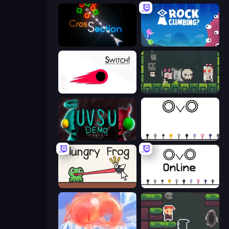
Crossection
Rock Climbing?
Switch!
A Grim Chase
UVSU Demo
OvO Game
Hungry Frog
OvO.io