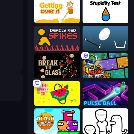
Getting Over It
Stupidity Test
Deadly Red Spikes
Bouncy Egg
Break the Glass
Escape From Prison Multiplayer
Pixel Sphere 3D
Pulse Ball
Ninja Parkour Multiplayer
I Don't Even Know