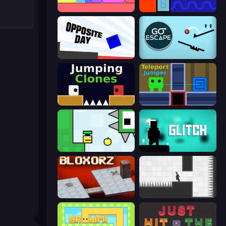
Level EATEN!
Lava and Aqua
Opposite Day
Go Escape
Jumping Clones
Teleport Jumper
Appel
Glitch
Bloxorz
Rotate