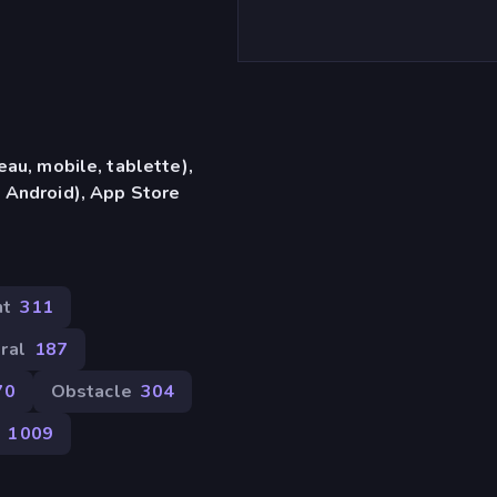
eau, mobile, tablette),
 Android), App Store
nt
311
ral
187
70
Obstacle
304
1 009