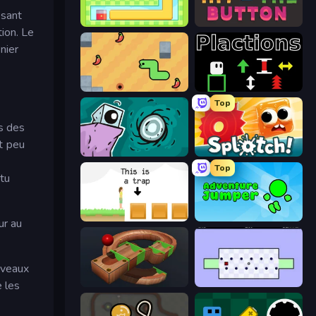
osant
Growmi
Just Hit the Button
ion. Le
nier
SSSPICY!
Plactions
Top
s des
nt peu
Tilo
Splotch!
Top
 tu
The Unfair Platformer
Adventure Jumper
ur au
uveaux
Marble Run
Jeu le Plus Dur du Monde
e les