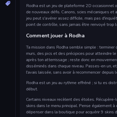
Rodha est un jeu de plateforme 2D occasionnel où
de nouveaux défis. Canons, scies mécaniques et au
jeu peut s'avérer assez difficile, mais pas d'inquié
point de contrôle, sans jamais être renvoyé trop l
Comment jouer à Rodha
Ta mission dans Rodha semble simple : terminer c
murs, des pics et des précipices pour atteindre le 
après ton atterrissage ; reste donc en mouvement
disséminés dans chaque niveau. Passes-en un, et le
l'avais laissée, sans avoir à recommencer depuis l
Rodha est un jeu au rythme effréné ; si tu es dis
début.
Certains niveaux recèlent des étoiles. Récupère-
skins dans le menu principal. Pense également à co
dépenser dans la boutique pour acquérir 9 skins 