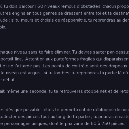
 tu dois parcourir 60 niveaux remplis d'obstacles, chacun prop
tres engins en tous genres se dressent entre toi et ta destinat
tude : si tu meurs et choisis de réapparaître, tu reprendras au der
oin.
haque niveau sans te faire éliminer. Tu devras sauter par-dessu
portail final. Attention aux plateformes fragiles qui disparaisse
 et ne t'attarde pas. Les points de contrôle sont des drapeaux
 niveau est acquis : si tu tombes, tu reprendras ta partie là où
e début.
trait, même une seconde, tu te retrouveras stoppé net et de reto
les dès que possible : elles te permettront de débloquer de no
llecter des pièces tout au long de ta partie ; tu pourras ensuit
de personnages uniques, dont le prix varie de 50 à 250 pièces.