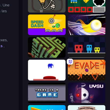
e. Une
s les
Light The Lamp
Jump and Hover
Speed Dash
Leap and Avoid 2
exes,
ls
,
Maze Planet 3D
Big Tall Small
This Is The Only Level
Evade
There Is No Game
UVSU