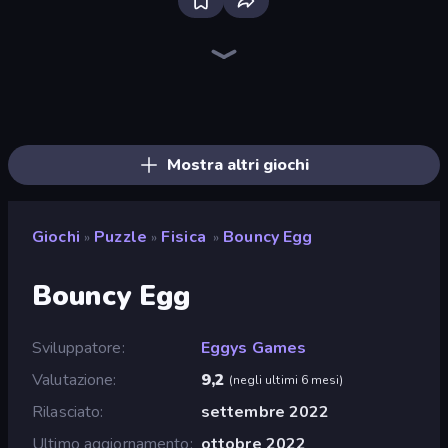
Piles of Mahjong
Piece of Cake: Merge and Bake
Knock Your Mind
Skydom
Arrow Escape
Screw Out: Bolts and Nuts
Detective IQ: Brain Games
What's The Difference?
Mahjongg Solitaire
Sudoku Online
Mansion Tale: Merge Secrets
Skydom: Reforged
Arrow Escape: Puzzle
Hidden Objects
Numicolor
Square Punki Long Hand
Designville: Merge & Design
Thief Puzzle
Mostra altri giochi
Giochi
Puzzle
Fisica
Bouncy Egg
»
»
»
Bouncy Egg
Sviluppatore
Eggys Games
Valutazione
9,2
(
negli ultimi 6 mesi
)
Rilasciato
settembre 2022
Ultimo aggiornamento
ottobre 2022