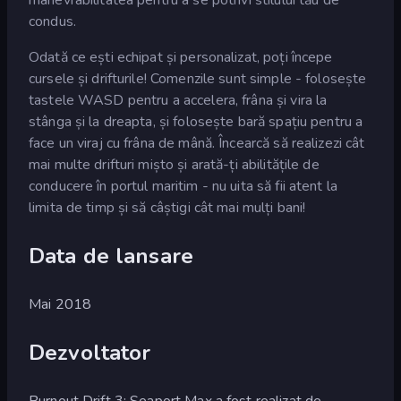
condus.
Odată ce ești echipat și personalizat, poți începe
cursele și drifturile! Comenzile sunt simple - folosește
tastele WASD pentru a accelera, frâna și vira la
stânga și la dreapta, și folosește bară spațiu pentru a
face un viraj cu frâna de mână. Încearcă să realizezi cât
mai multe drifturi mișto și arată-ți abilitățile de
conducere în portul maritim - nu uita să fii atent la
limita de timp și să câștigi cât mai mulți bani!
Data de lansare
Mai 2018
Dezvoltator
Burnout Drift 3: Seaport Max a fost realizat de