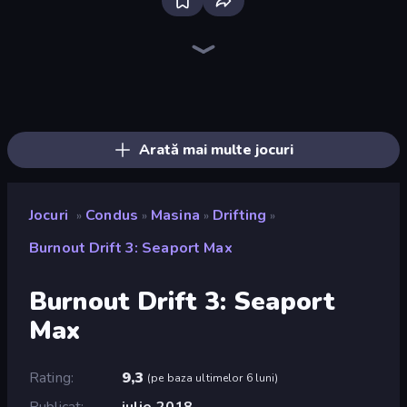
Bloxd.io
Ragdoll Archers
EvoWars.io
Veck.io
Piece of Cake: Merge and Bake
Racing Limits
Traffic Rider
Mahjongg Solitaire
Screw Out: Bolts and Nuts
Words of Wonders
Piles of Mahjong
Designville: Merge & Design
Miniblox
Space Waves
Stickman Clash
SkillWarz
Fortzone Battle Royale
Arrow Escape
Arată mai multe jocuri
Jocuri
Condus
Masina
Drifting
»
»
»
»
Burnout Drift 3: Seaport Max
Burnout Drift 3: Seaport
Max
Rating
9,3
(
pe baza ultimelor 6 luni
)
Publicat
iulie 2018