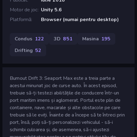
Motor de joc
Unity 5.6
Platformă
Browser (numai pentru desktop)
Condus
122
3D
851
Masina
195
Drifting
52
Burnout Drift 3: Seaport Max este a treia parte a
acestui minunat joc de curse auto. În acest episod,
trebuie să-ți testezi abilitățile de conducere într-un
port maritim imens și aglomerat. Portul este plin de
containere, nave, macarale și alte obstacole pe care
trebuie să le eviți. Înainte de a începe să te întreci prin
port, însă, poți să-ți personalizezi vehiculul - să-i
schimbi culoarea și, de asemenea, să-i ajustezi
manevrabilitatea pentru a se potrivi stilului tău de