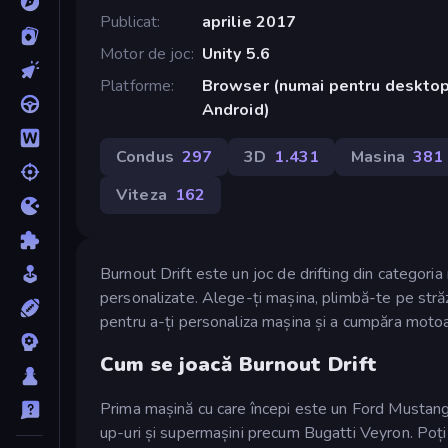
Publicat
aprilie 2017
Motor de joc
Unity 5.6
Platforme
Browser (numai pentru desktop
Android)
Condus
297
3D
1.431
Masina
381
Viteza
162
Burnout Drift este un joc de drifting din categori
personalizate. Alege-ți mașina, plimbă-te pe străzi 
pentru a-ți personaliza mașina și a cumpăra motoar
Cum se joacă Burnout Drift
Prima mașină cu care începi este un Ford Mustang, 
up-uri și supermașini precum Bugatti Veyron. Poți 