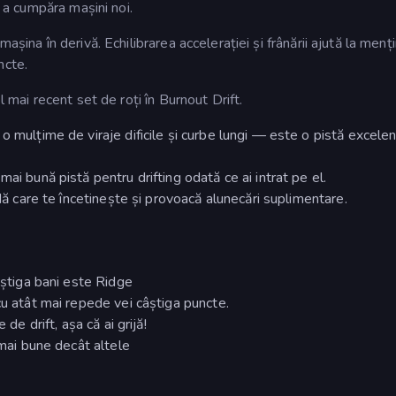
u a cumpăra mașini noi.
așina în derivă. Echilibrarea accelerației și frânării ajută la menț
ncte.
l mai recent set de roți în Burnout Drift.
o mulțime de viraje dificile și curbe lungi — este o pistă excele
ai bună pistă pentru drifting odată ce ai intrat pe el.
adă care te încetinește și provoacă alunecări suplimentare.
âștiga bani este Ridge
cu atât mai repede vei câștiga puncte.
de drift, așa că ai grijă!
 mai bune decât altele