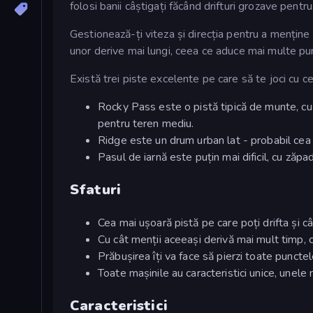
folosi banii câștigați făcând drifturi grozave pentr
Gestionează-ți viteza și direcția pentru a menține m
unor derive mai lungi, ceea ce aduce mai multe pu
Există trei piste excelente pe care să te joci cu ce
Rocky Pass este o pistă tipică de munte, cu 
pentru teren mediu.
Ridge este un drum urban lat - probabil cea m
Pasul de iarnă este puțin mai dificil, cu zăp
Sfaturi
Cea mai ușoară pistă pe care poți drifta și c
Cu cât menții aceeași derivă mai mult timp, 
Prăbușirea îți va face să pierzi toate punctele 
Toate mașinile au caracteristici unice, unele
Caracteristici