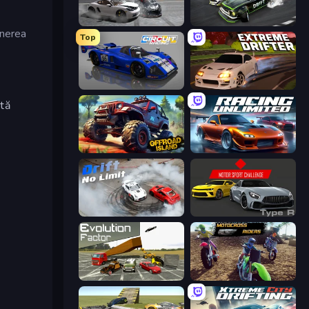
Gearshift One
Drift Arena
inerea
Top
Circuit Racing
Extreme Drifter
ntă
Offroad Island
Racing Unlimited
Drift No Limit
Motor Sport Challenge Type R
Evolution Factor
MotoCross Riders