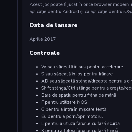
Acest joc poate fi jucat în orice browser modern, 
aplicație pentru Android și ca aplicație pentru iOS.
Data de lansare
Aprilie 2017
Controale
W sau săgeată în sus pentru accelerare
S sau săgeată în jos pentru frânare
AD sau săgeată stânga/dreapta pentru a di
Shift stânga/Ctrl stânga pentru a crește/red
Bara de spațiu pentru frâna de mână
F pentru utilizare NOS
G pentru a intra în mișcare lentă
Eu pentru a porni/opri motorul
L pentru a utiliza farurile cu fază scurtă
K pentru a folosi farurile cu fază lungă