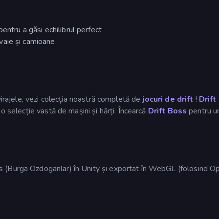
entru a găsi echilibrul perfect
vaie și camioane
virajele, vezi colecția noastră completă de
jocuri de drift
!
Drift
 o selecție vastă de mașini și hărți. Încearcă
Drift Boss
pentru un
 (Burga Ozdoganlar) în Unity și exportat în WebGL (folosind 