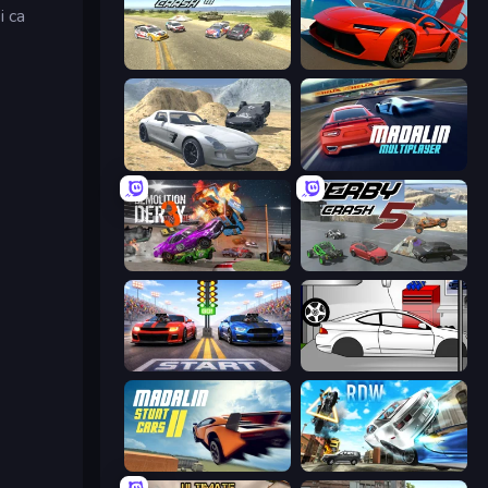
i ca
Derby Crash 3
DriveOff
Derby Crash 2
Madalin Cars Multiplayer
Demolition Derby 3
Derby Crash 5
Street Racer 2
Drag Racer V2
Madalin Stunt Cars 2
Real Drift World