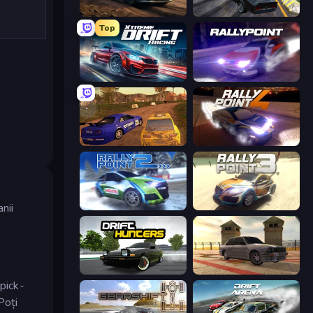
Rally Racer Dirt
Burnout Drift 2: Hilltop
Top
Xtreme DRIFT Racing
Rally Point
Dirt Rally Driver HD
Rally Point 4
nii
Rally Point 2
Rally Point 3
Drift Hunters
Burnout Drift 3: Seaport Max
 pick-
Poți