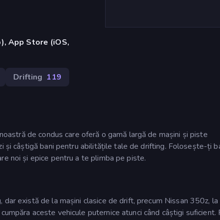
), App Store (iOS,
Drifting
119
a noastră de condus care oferă o gamă largă de mașini și piste
și câștigă bani pentru abilitățile tale de drifting. Folosește-ți ba
e noi și epice pentru a te plimba pe piste.
dar există de la mașini clasice de drift, precum Nissan 350z, la
cumpăra aceste vehicule puternice atunci când câștigi suficient. 