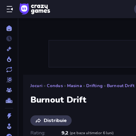
Jocuri
»
Condus
»
Masina
»
Drifting
»
Burnout Drift
Burnout Drift
Distribuie
Rating
9,2
(
pe baza ultimelor 6 luni
)