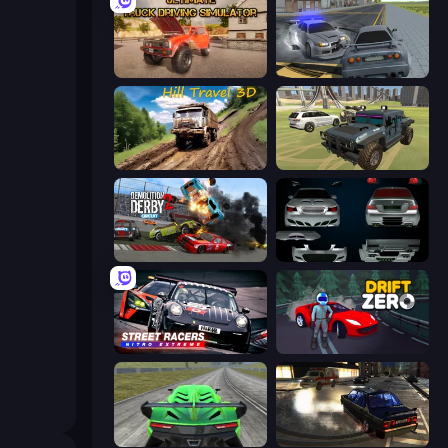
Ultimate Truck Driving Simulator 2020
RCC City Racing
Hill Travel 3D
4x4 Offroader
Demolition Derby 2
Decorate My BMW M5
Street Racers Nitro Extreme
Drift Zero
Speed Racing Pro 2
City Classic Car Driving: 131