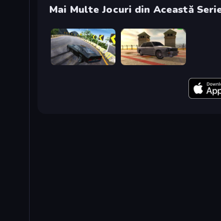
Mai Multe Jocuri din Această Seri
Burnout Drift 2: Hilltop
Burnout Drift 3: Seaport Max