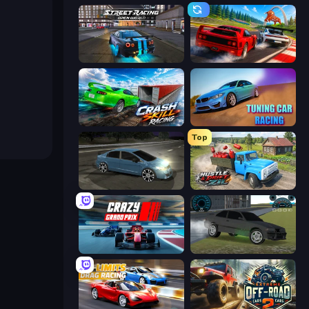
Street Racing: Open World
Racing: Online!
Crash Skill Racing
Tuning Car Racing
Top
Drift Club
Hustle & Drift in ZIL
Crazy Grand Prix
Drift Runner 3D