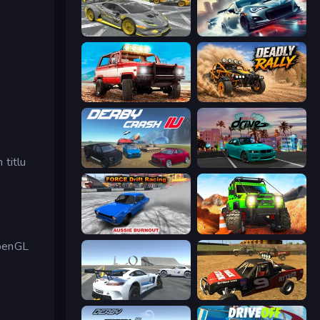
Wrong Way
Xtreme City Drifting
Offroad Masters Challenge
Deadly Rally
 titlu
Derby Crash 4
RealDrive
Force Drift Racing: Aussie Burnout
Offroad Life 3D
OpenGL
Crazy Stunt Cars Multiplayer
Offroad Dirt Racing 3D