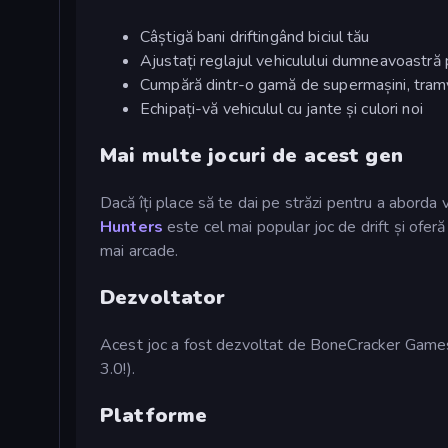
Câștigă bani driftingând biciul tău
Ajustați reglajul vehiculului dumneavoastră p
Cumpără dintr-o gamă de supermașini, tram
Echipați-vă vehiculul cu jante și culori noi
Mai multe jocuri de acest gen
Dacă îți place să te dai pe străzi pentru a aborda 
Hunters
este cel mai popular joc de drift și oferă
mai arcade.
Dezvoltator
Acest joc a fost dezvoltat de BoneCracker Games
3.0!).
Platforme