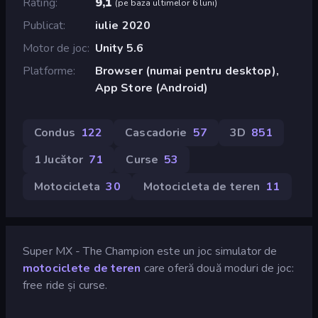
Rating
9,1
(
pe baza ultimelor 6 luni
)
Publicat
iulie 2020
Motor de joc
Unity 5.6
Platforme
Browser (numai pentru desktop),
App Store (Android)
Condus
122
Cascadorie
57
3D
851
1 Jucător
71
Curse
53
Motocicleta
30
Motocicleta de teren
11
Super MX - The Champion este un joc simulator de
motociclete de teren
care oferă două moduri de joc:
free ride și curse.