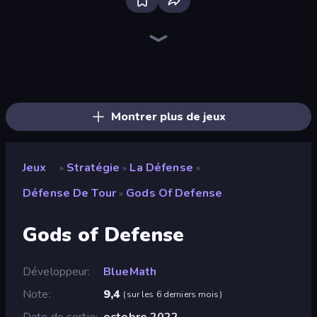
Bloxd.io
Ragdoll Archers
EvoWars.io
Piece of Cake: Merge and Bake
Veck.io
Racing Limits
Traffic Rider
Mahjongg Solitaire
Screw Out: Bolts and Nuts
Words of Wonders
Piles of Mahjong
Designville: Merge & Design
Miniblox
Space Waves
Stickman Clash
SkillWarz
Fortzone Battle Royale
Arrow Escape
Montrer plus de jeux
Jeux
Stratégie
La Défense
»
»
»
Défense De Tour
Gods Of Defense
»
Gods of Defense
Développeur
BlueMath
Note
9,4
(
sur les 6 derniers mois
)
Date de sortie
octobre 2022