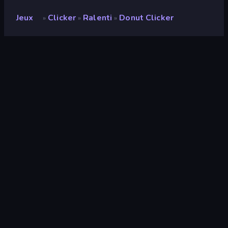
Jeux
Clicker
Ralenti
Donut Clicker
»
»
»
Donut Clicker
Développeur
Seyloj
Note
9,2
(
sur les 6 derniers mois
)
Date de sortie
janvier 2023
Mis à jour le
janvier 2023
Moteur de jeu
Unity 2021
Plateformes
Navigateur (ordinateur de bureau,
mobile, tablette), Application
CrazyGames (Android)
Orientation
Paysage