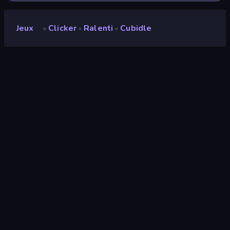
Jeux
Clicker
Ralenti
Cubidle
»
»
»
Cubidle
Développeur
Cozy Wyvern
Note
9,4
(
sur les 6 derniers mois
)
Date de sortie
avril 2026
Mis à jour le
mai 2026
Moteur de jeu
HTML5
Plateformes
Navigateur (ordinateur de bureau,
mobile, tablette), Application
CrazyGames (iOS, Android)
Orientation
Paysage