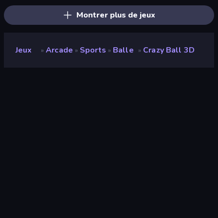
Montrer plus de jeux
Jeux
Arcade
Sports
Balle
Crazy Ball 3D
»
»
»
»
Crazy Ball 3D
Développeur
Anker
Note
9,1
(
sur les 6 derniers mois
)
Date de sortie
janvier 2021
Moteur de jeu
HTML5
Plateformes
Navigateur (ordinateur de bureau,
mobile, tablette), Application
CrazyGames (iOS, Android)