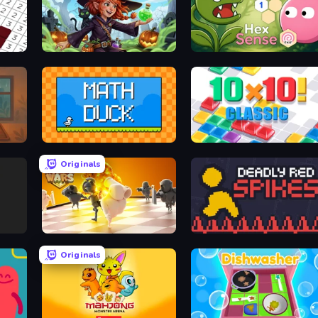
Magic Sorting
Hex Sense
Math Duck
10x10! Classic
Originals
Chess Wars
Deadly Red Spikes
Originals