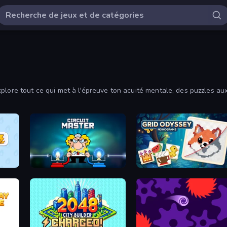
plore tout ce qui met à l'épreuve ton acuité mentale, des puzzles aux
plète de jeux de réflexion gratuits et trouve ton prochain défi !
Art of Alchemy: Merge Elements
Circuit Master
Grid Odyssey: Nonograms