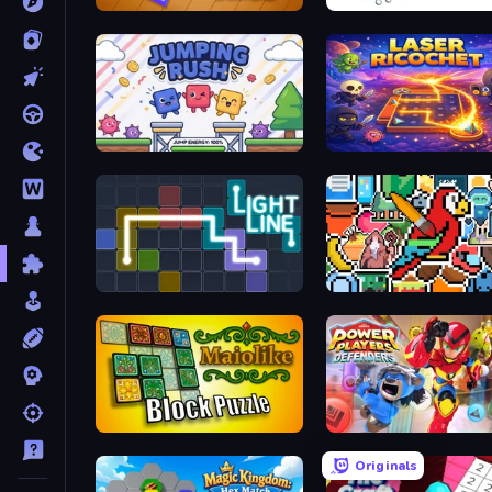
RollUp Tiles
Pin Away Puzzle - Tap It 
Jumping Rush
Laser Ricochet
Light Line
The Frame: Pixel Art
Maiolike Block Puzzle
Power Players: Defender
Originals