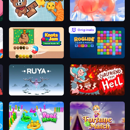
Blockogramm
FireBlob
Originals
Knots Jam: Thread Puzzle 3D
Roglide: Slide & Match Blocks
Ruya
Girlfriend from Hell