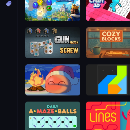
Magic Kingdom: Hex Match
Tile Craft 3D
Gun Match Screw
Cozy Blocks
FireBlob Winter
Power Blocks