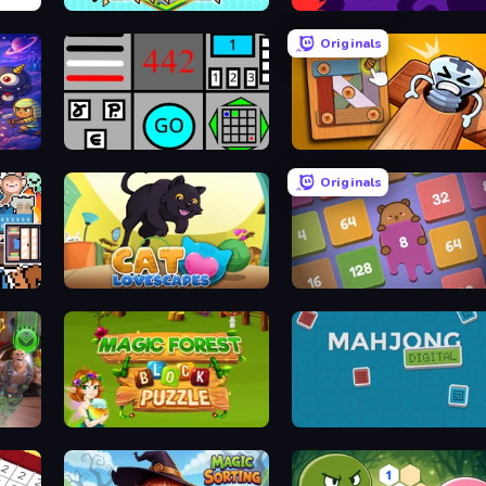
Out
2048 City Builder
Rolling In Gears
Originals
Bomb Defuse Online
Wood Bolts & Nuts Screw: Pin Puz
Originals
Cat Lovescapes
Capybara Block Shot
s
Magic Forest: Block Puzzle
Mahjong Digital