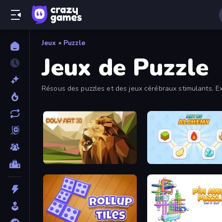
Jeux
»
Puzzle
Jeux de Puzzle
Résous des puzzles et des jeux cérébraux stimulants. Ex
logique et les mathématiques. Parcours la collection com
Poly Art