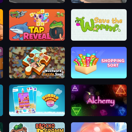
Portal 2D
Brick Bash Saga
zle
Tap Reveal
Save The Worm: Draw Puzzle
Westward Puzzle Saga
Shopping Sort
Bubble Merge 2048
Alchemy