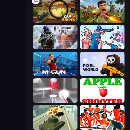
Camo Sniper
Redcoats.io
Command Strike FPS
Time Shooter 3: SWAT
Muscle Gun.IO
Pixel World
SuperHot
Apple Shooter
Secret Agent James
Funny Shooter - Destroy All