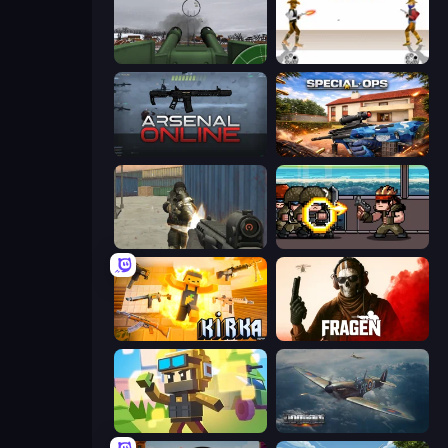
Flakmeister
Gunblood
Arsenal Online
Special Ops: GO
Masked Forces
Metal Guns Fury
Kirka.io
Fragen
Pixel Shooter
Dogfight