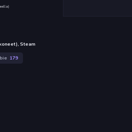
eella
)
okoneet), Steam
bie
179