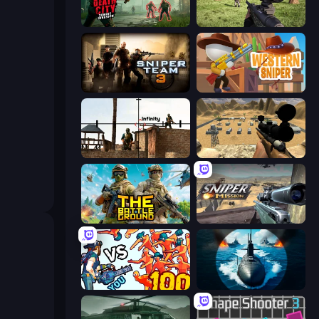
Death City Zombie Invasion
Dead Zed
Sniper Team 3
Western Sniper
Lethal Sniper 3D: Army Soldier
Ghost Sniper
The Battleground
Sniper Mission
Horde Killer: You vs 100
Ships Battlefield 3D