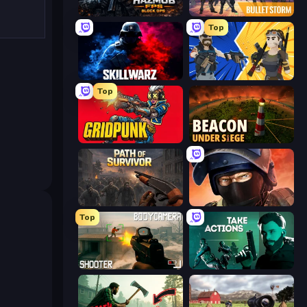
Hazmob FPS: Online Shooter
Bulletstorm
Top
SkillWarz
BuildNow GG
Top
Gridpunk - 3v3 Battle Royale
Beacon Under Siege
Path of Survivor
Bullet Force
Top
BodyCamera Shooter
Take Actions