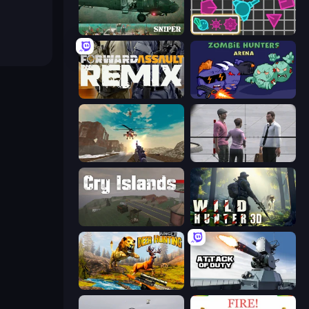
SNIPER
Shape Shooter 3
Forward Assault Remix
Zombie Hunters Online
Grandfather Road Chase: Shooter
Sniper Assassin - Government Agent
Cry Islands
Wild Hunter 3D
Jungle Deer Hunting
Attack of Duty