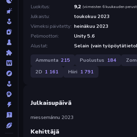
Luokitus
9,2
(
viimeisten 6 kuukauden perust
Julkaistu
toukokuu 2023
Viimeksi päivitetty
heinäkuu 2023
Pelimoottori
Unity 5.6
Alustat
Selain (vain työpöytätiet
Ammunta
215
Puolustus
184
Zom
2D
1 161
Hiiri
1 791
Julkaisupäivä
miessemánnu 2023
Kehittäjä