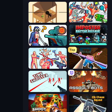
Elite Sniper
Funny Shooter 2
Sniper Shot: Bullet Time
Imposter Battle Royale
Top
Time Shooter 2
KS Z
Time Shooter
Assault Bots