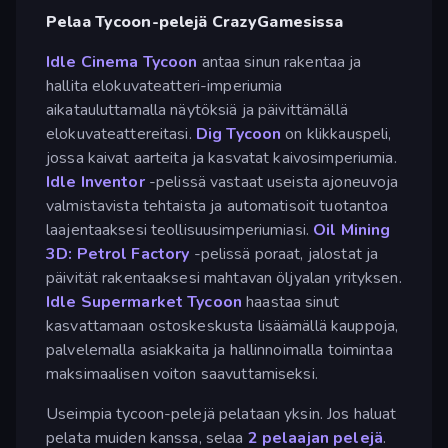
Pelaa Tycoon-pelejä CrazyGamesissa
Idle Cinema Tycoon
antaa sinun rakentaa ja
hallita elokuvateatteri-imperiumia
aikatauluttamalla näytöksiä ja päivittämällä
elokuvateattereitasi.
Dig Tycoon
on klikkauspeli,
jossa kaivat aarteita ja kasvatat kaivosimperiumia.
Idle Inventor
-pelissä vastaat useista ajoneuvoja
valmistavista tehtaista ja automatisoit tuotantoa
laajentaaksesi teollisuusimperiumiasi.
Oil Mining
3D: Petrol Factory
-pelissä poraat, jalostat ja
päivität rakentaaksesi mahtavan öljyalan yrityksen.
Idle Supermarket Tycoon
haastaa sinut
kasvattamaan ostoskeskusta lisäämällä kauppoja,
palvelemalla asiakkaita ja hallinnoimalla toimintaa
maksimaalisen voiton saavuttamiseksi.
Useimpia tycoon-pelejä pelataan yksin. Jos haluat
pelata muiden kanssa, selaa
2 pelaajan pelejä
.