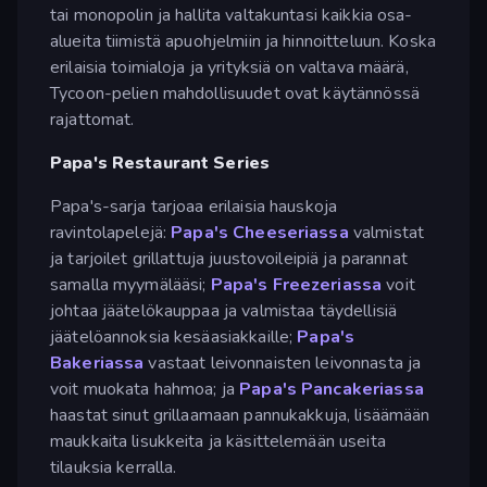
tai monopolin ja hallita valtakuntasi kaikkia osa-
alueita tiimistä apuohjelmiin ja hinnoitteluun. Koska
erilaisia toimialoja ja yrityksiä on valtava määrä,
Tycoon-pelien mahdollisuudet ovat käytännössä
rajattomat.
Papa's Restaurant Series
Papa's-sarja tarjoaa erilaisia hauskoja
ravintolapelejä:
Papa's Cheeseriassa
valmistat
ja tarjoilet grillattuja juustovoileipiä ja parannat
samalla myymälääsi;
Papa's Freezeriassa
voit
johtaa jäätelökauppaa ja valmistaa täydellisiä
jäätelöannoksia kesäasiakkaille;
Papa's
Bakeriassa
vastaat leivonnaisten leivonnasta ja
voit muokata hahmoa; ja
Papa's Pancakeriassa
haastat sinut grillaamaan pannukakkuja, lisäämään
maukkaita lisukkeita ja käsittelemään useita
tilauksia kerralla.