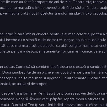
amilie care au fost îngropate de ani de zile. Fiecare etaj renovat
ducându-te mai adânc într-o poveste plină de răsturnări de situați
e, vei insufla viață nouă hotelului, transformându-l într-o capodo
ur clic în care îmbini obiecte pentru a-ți mări colecția, pentru a
otul începe cu o simplă cutie de scule: unește două cutii de scule
 cât este mai mare cutia de scule, cu atât conține mai multe unelt
 unelte pentru a descoperi elemente noi, cum ar fi cuiele, care su
 un ciocan. Continuă să combini: două ciocane creează o șurubelniț
i. Două șurubelnițe devin o cheie, iar două chei se transformă în c
 descoperi unelte mai mari și upgrade-uri interesante. Fiecare ati
strui, actualiza și descoperi.
 despre transformare. Pe măsură ce progresezi, vei debloca sarc
dinioară. Repară lămpile care pâlpâie, repară mobila stricată și
ui. Bunicul și Ted îți vor oferi indicii, dezvăluindu-ți că scopul t