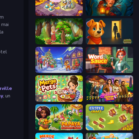
Mergest Kingdom
Lamplighter: Merge & Magic
um
i mai
la
Northern Merge
Ranch Adventures
otel
Snow Farm Happy New Year
Word Sauce
ville
my
, un
Merge Pets
Solitaire Crime Stories
Papaya Summer Farm
Castle Craft