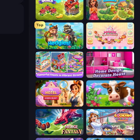
Merge World
The Farmers
Top
Hedgies
Merge Cakes
Mom's Diary 2
Home Design: Decorate House
Hidden Object: My Hotel
Country Life Meadows
Merge Fantasy
Cooking Festival