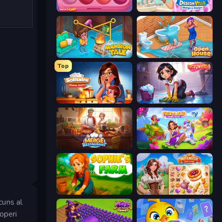
Piece of Cake: Merge and Bake
Designville: Merge & Design
Mansion Tale: Merge Secrets
Open House
Top
Solitaire Home Story
Lucy’s Ville
Merge Restaurant
Fairyland Merge & Magic
Sophie's Farm
My Castle: Merge & Story
cuns al
coperi