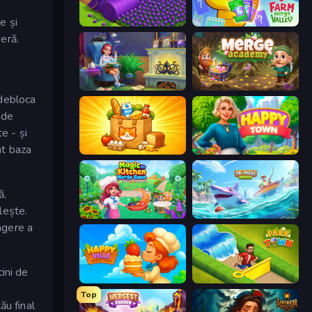
e și
Magic School
Farm Merge Valley
peră.
Halloween Merge
Merge Academy
 debloca
 de
e - și
nt baza
Farm Merge Market
Happy Town
ă,
lește.
Magic Kitchen: Merge Game
Tropical Merge
ngere a
ini de
HappyVille Merge Farm
Park Town
Top
ău final