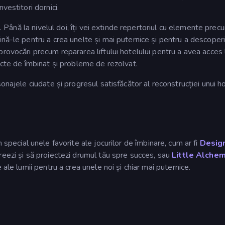
vestitori dornici.
e. Până la nivelul doi, îți vei extinde repertoriul cu elemente prec
nă-le pentru a crea unelte și mai puternice și pentru a descoper
rovocări precum repararea liftului hotelului pentru a avea acces 
ecte de îmbinat și probleme de rezolvat.
onajele ciudate și progresul satisfăcător al reconstrucției unui h
n special unele favorite ale jocurilor de îmbinare, cum ar fi
Design
 creezi și să proiectezi drumul tău spre succes, sau
Little Alche
ale lumii pentru a crea unele noi și chiar mai puternice.