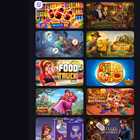
Goods Triple Match 3D
Hidden Object: Street Of Secrets
Merge Haven
Hidden Objects: Island Secrets
Food Truck Chef™: A Fun Cooking Game
Culinary Atlas
Knights & Brides
Thread Sort: Knit Pictures