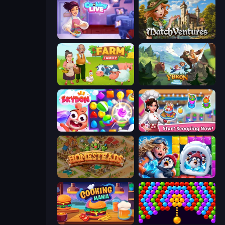
Cooking Live
MatchVentures
Farm Family
Yukon: Family Adventure
Skydom
Ice Cream Fever: Cooking Game
Homesteads: Dream Farm
Captain Blast
Cooking Mania
Bubble Story