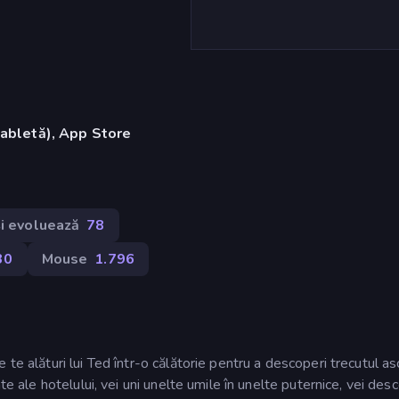
tabletă), App Store
și evoluează
78
30
Mouse
1.796
te alături lui Ted într-o călătorie pentru a descoperi trecutul as
te ale hotelului, vei uni unelte umile în unelte puternice, vei des