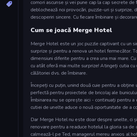
comori ascunse și vei pune cap la cap secrete de f
deblochează noi provocări, puzzle-uri și surprize, 
descoperiri sincere. Cu fiecare îmbinare și decorar
Cum se joacă Merge Hotel
Merge Hotel este un joc puzzle captivant cu un sing
surprize și pentru a renova un hotel fermecător. T
dimensiuni diferite pentru a crea una mai mare. Cu
cu atât oferă mai multe surprize! Atingeți cutia cu
călătoriei dvs. de îmbinare.
Începeți cu puțin, unind două cuie pentru a obține
perfectă pentru proiectele de bricolaj ale buniculu
Îmbinarea nu se oprește aici - continuați pentru a
cutiei de unelte aduce o nouă oportunitate de a con
Dar Merge Hotel nu este doar despre unelte, ci și
renovare pentru a readuce hotelul la gloria sa de o
calmează-l pe Ted, managerul mereu anxios al hotelul