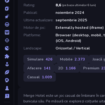
Rating
8,6
(
pe baza ultimelor 6 luni
)
Publicat
noiembrie 2024
Ultima actualizare
septembrie 2025
Motor de joc
Externally hosted (iframe)
Platforme
Browser (desktop, mobil, 
(iOS, Android)
Landscape
Orizontal / Vertical
Simulare
426
Mobile
2.373
Joacă 
Afacere
141
2D
1.166
Premium
2
Casual
1.009
Merge Hotel este un joc casual de îmbinare în care 
bunicului său. Pe măsură ce explorezi colțurile uita