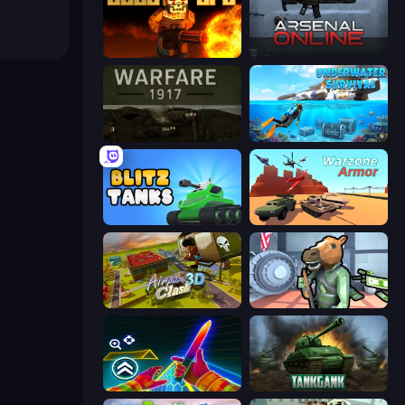
BLOCOPS
Arsenal Online
Warfare 1917
Underwater Survival: Deep Dive
Blitz Tanks
Warzone Armor
Airport Clash 3D
Bank Robbery
Surf GO Parkour
Tankgank