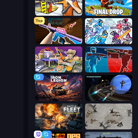
Grand Escape: Prison
Final Drop
Top
KS Z
Space Wars Battleground
Casino Robbery
Battle of the Soldiers: Red vs Blue
Iron Legion
Starbase Gunship
Battle Fleet World
Warfare 1944