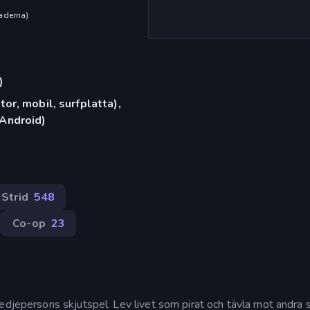
aderna
)
)
or, mobil, surfplatta),
Android)
Strid
548
Co-op
23
edjepersons skjutspel. Lev livet som pirat och tävla mot andra 