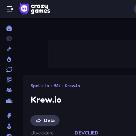
Spel
»
.io
»
Båt
»
Krew.io
Krew.io
Dela
Utvecklare
DEVCLIED