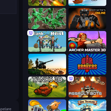
Redcoats.io
Ships 3D
Soldiers - Capture and Control!
Destructors Online
Bank Heist
Archer Master 3D: Castle Defense
Artillery Vs Tanks
War Brokers
Tanks 3D
Assault Bots
spelare