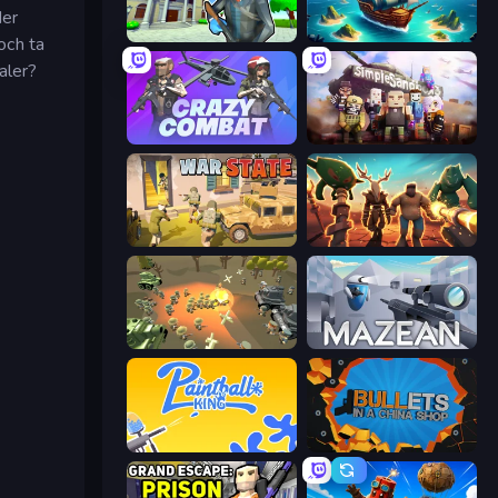
der
Bank Robbery 3
One Treasure
och ta
aler?
Crazy Combat
Simple Sandbox 3
War State IO: Conquer Battles
Horde Crusher
WW1 Battle Simulator
Mazean
Paintball King
BULLets in a China Shop