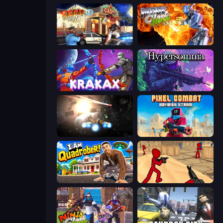
Vegas Clash 3D
Moon Clash Heroes
Krakax
Hypersomnia
Space Battle
Pixel Combat: Zombies Strike
I Am Quadrober!
Stickman Counter Terror Strike