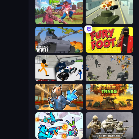
Farm Clash 3D
Secret Agent James
Stickman WW2
Fury Foot
Stickman Prison: Counter Assault
Battle Simulator: Prison & Police
Bank Robbery 2
Call of Tanks
Gravity Arena Shooter
Army Warfare