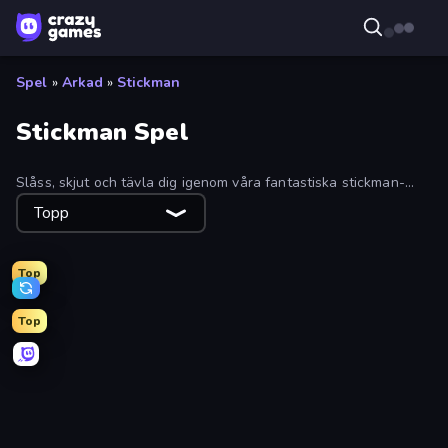
Spel
»
Arkad
»
Stickman
Stickman Spel
Slåss, skjut och tävla dig igenom våra fantastiska stickman-
spel! Spela de nyaste och bästa stickman-spelen genom att
Topp
använda listfiltren för att hitta dem.
Top
Top
Man Runner 2048
Stickman Project
Ragdoll Soccer 2 Players
Ragdoll Throw Challenge
Prison Life
Count Masters: Stickman Games
Stick Epic Fighter
Bridge Race
Jailbreak: Hide or Attack!
Gomu Goman
Line Driver
Stick Crush
No Pain No Gain - Ragdoll Sandbox
Mad Stick
Through the Wall
Stickman Epic
Rescue Throw
Bed Wars
Doodle Smash
Infiltrating the Airship
Fun Ragdoll Challenge!
Donut Place
Age Evolution Run
Stickman Bullet Warriors
Escaping the Prison
Fleeing the Complex
Kick Loser
Stickman King
Stickman Weapon Master
Stick Fighter vs Zombies