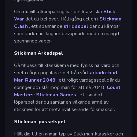
Om du vill utkämpa krig har det klassiska
Stick
War
det du behöver. Håll igång action i
Stickman
Clash
, ett spännande
stridsspel
där du kämpar
som stickman-krigare beväpnade med en mängd
spännande vapen.
Stickman Arkadspel
Gå tillbaka till klassikerna med fysisk närvaro och
spela några populära spel från vårt
arkadutbud
.
Man Runner 2048
, ett roligt vardagsspel där du
springer och slår ihop män för att nå 2048.
Count
Masters: Stickman Games
, ett snabbt
löparspel där du samlar en växande armé av
stickmen för att möta rivaliserande folkmassor.
Stickman-pusselspel
Håll dig till en annan typ av Stickman-klassiker och