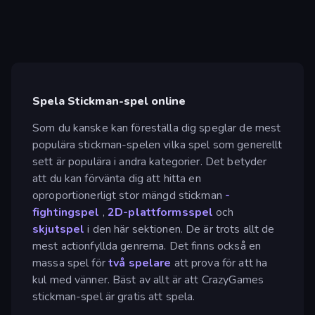
Spela Stickman-spel online
Som du kanske kan föreställa dig speglar de mest
populära stickman-spelen vilka spel som generellt
sett är populära i andra kategorier. Det betyder
att du kan förvänta dig att hitta en
oproportionerligt stor mängd stickman
-
fightingspel
,
2D-plattformsspel
och
skjutspel
i den här sektionen. De är trots allt de
mest actionfyllda genrerna. Det finns också en
massa spel för
två spelare
att prova för att ha
kul med vänner. Bäst av allt är att CrazyGames
stickman-spel är gratis att spela.