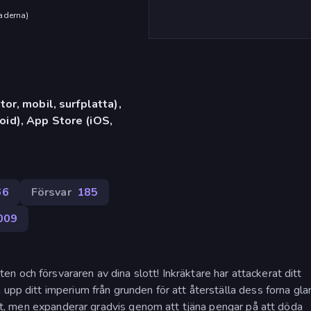
aderna
)
or, mobil, surfplatta),
id), App Store (iOS,
66
Försvar
185
009
 och försvararen av dina slott! Inkräktare har attackerat ditt
 upp ditt imperium från grunden för att återställa dess forna gla
ttet, men expanderar gradvis genom att tjäna pengar på att döda