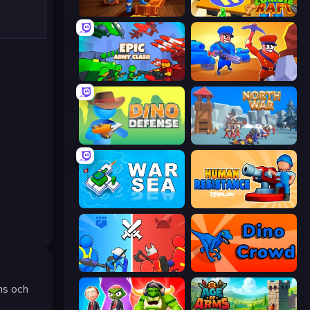
Captains Idle
Zombie Raft
Epic Army Clash
Craft and Battle
Dino Defense
North War
War Sea
Human Resistance
State Wars: Conquer Them All
Dino Crowd
ns och