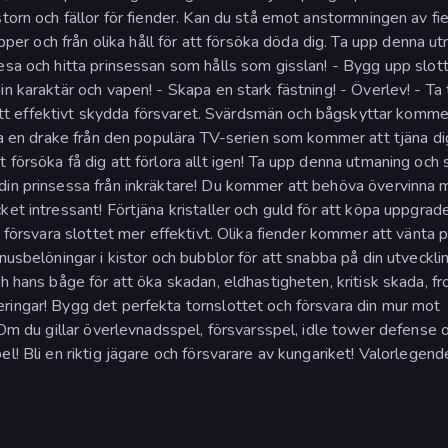
storn och fällor för fiender. Kan du stå emot anstormningen av fi
r och från olika håll för att försöka döda dig. Ta upp denna u
esa och hitta prinsessan som hålls som gisslan! - Bygg upp slott
n karaktär och vapen! - Skapa en stark fästning! - Överlev! - Ta 
r att effektivt skydda försvaret. Svärdsmän och bågskyttar komme
tta en drake från den populära TV-serien som kommer att tjäna di
försöka få dig att förlora allt igen! Ta upp denna utmaning och 
 din prinsessa från inkräktare! Du kommer att behöva övervinna
et intressant! Förtjäna kristaller och guld för att köpa uppgrade
t försvara slottet mer effektivt. Olika fiender kommer att vänta p
nusbelöningar i kistor och bubblor för att snabba på din utveckli
h hans båge för att öka skadan, eldhastigheten, kritisk skada, fro
ringar! Bygg det perfekta tornslottet och försvara din mur mot
 Om du gillar överlevnadsspel, försvarsspel, idle tower defense 
l! Bli en riktig jägare och försvarare av kungariket! Valorlegend