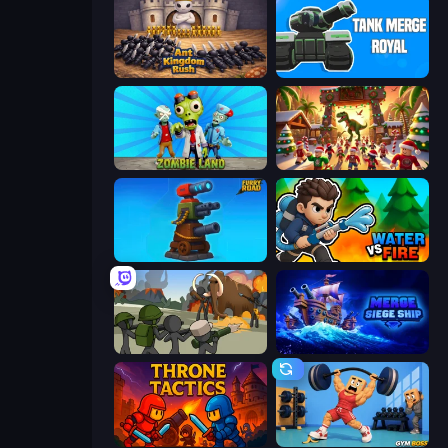
Ant Kingdom Rush
Tank Merge Royal
Zombie Land
My Dinoland
Furry Road
Water vs Fire
Stickman History Battle
Merge: Siege Ship
Throne Tactics
Gym Boss