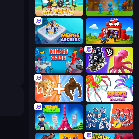
Stick Ragdoll Battle Simulator
Stickman Tower Defense Idle 3D
Merge Archers
TimeWarriors
Kings Clash
Merge Pirates Caribbean Battle
Animal DNA Run
Spider Evolution: Runner Game
Human Mech
Squad Assembler: Red vs Blue