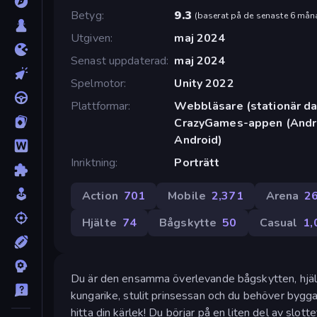
Betyg
9.3
(
baserat på de senaste 6 mån
Utgiven
maj 2024
Senast uppdaterad
maj 2024
Spelmotor
Unity 2022
Plattformar
Webbläsare (stationär dat
CrazyGames-appen (Andro
Android)
Inriktning
Porträtt
Action
701
Mobile
2,371
Arena
2
Hjälte
74
Bågskytte
50
Casual
1,
Du är den ensamma överlevande bågskytten, hjälten
kungarike, stulit prinsessan och du behöver bygga
hitta din kärlek! Du börjar på en liten del av slo