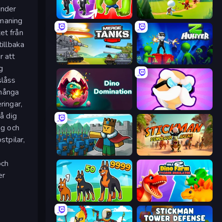
ender
Infection Town of Zombies
Age Of Arms
tmaning
et från
tillbaka
r att
Merge Master Tanks: Tank Wars
Z Hunter
g
slåss
 många
ringar,
Dino Domination
Mutant Idle
å dig
ng och
stpilar,
Cube Commander
Stickman: Dinosaur Arena
och
er
Dogs vs Aliens
Idle Dino Farm Tycoon Simulator 3D