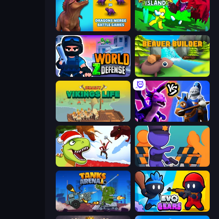
Dragons Merge: Battle Games
Adventure Island 2D
World Z Defense - Zombie Defense
Beaver Builder
Crazy Vikings Life
Merge! Dragons vs Knights
Dino Survival: 3D Simulator
City Defense
Tanks Arena io: Craft & Combat
Evo Gears