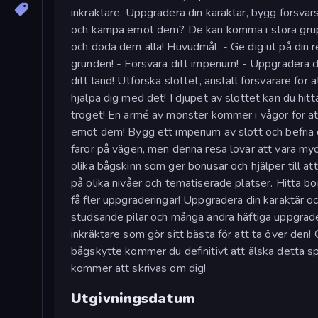
inkräktare. Uppgradera din karaktär, bygg försvar
och kämpa emot dem? De kan komma i stora gruppe
och döda dem alla! Huvudmål: - Ge dig ut på din r
grunden! - Försvara ditt imperium! - Uppgradera di
ditt land! Utforska slottet, anställ försvarare fö
hjälpa dig med det! I djupet av slottet kan du hi
troget! En armé av monster kommer i vågor för att 
emot dem! Bygg ett imperium av slott och befria
faror på vägen, men denna resa lovar att vara myck
olika bågskinn som ger bonusar och hjälper till at
på olika nivåer och tematiserade platser. Hitta bo
få fler uppgraderingar! Uppgradera din karaktär oc
studsande pilar och många andra häftiga uppgrade
inkräktare som gör sitt bästa för att ta över den!
bågskytte kommer du definitivt att älska detta spe
kommer att skrivas om dig!
Utgivningsdatum