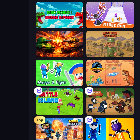
Dino World: Merge & Fight
Merge Run
War Machine Clash
Army Base Of America
Merge and Fight
Dinosaurs Merge Master
Battle Island
Warrior Clash
Top