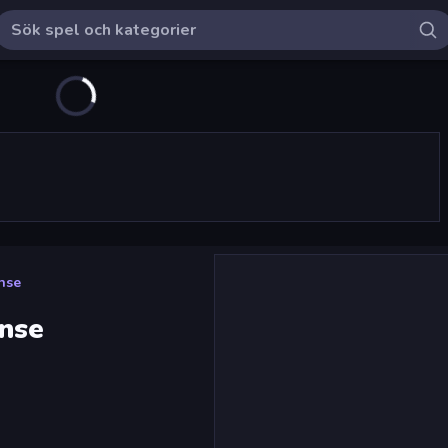
nse
ense