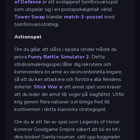
of Defence
är ett avslappnat tornförsvarsspel
som utspelar sig i en postapokalyptisk värld.
Tower Swap
blandar
match-3-pussel
med
tornförsvarsstrategi.
Actionspel
Om du gillar att slåss i episka strider måste du
prova
Funny Battle Simulator 2.
Detta
stridssimuleringsspel låter dig rekrytera och
kommendera en armé av okonventionella krigare,
så att du kan attackera och förstöra alla fiendens
enheter.
Stick War
är ett annat spel som kräver
att du leder din armé till seger på slagfältet. Utför
krig genom flera nationer och bringa fred till
kontinenten i detta klassiska strategispel.
Om du är ett fan av spel som Legends of Honor,
kommer Goodgame Empire säkert att bli en hit i
dina böcker! Samla resurser, sätt upp byggnader