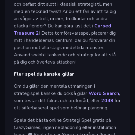
och befäst ditt slott i klassisk strategistil, men
med en tecknad twist! Är du ett fan av att ta dig
an vågor av troll, orcher, trollkarlar och andra
otäcka fiender? Du kan göra just det i
Cursed
Treasure 2
! Detta tornförsvarsspel placerar dig
mitt i händelsernas centrum, där du försvarar din
position mot alla slags medeltida monster.
Använd snabbt tänkande och strategi för att stå
på dig och överleva attacken!
Fler spel du kanske gillar
Om du gillar den mentala utmaningen i
strategispel kanske du också gillar
Word Search
,
som testar ditt fokus och ordförråd, eller
2048
för
ett sifferbaserat spel som belönar planering.
Spela det bästa online Strategi Spel gratis på
CrazyGames, ingen nedladdning eller installation
krävs. 🎮 Spela Tower Swap och många fler just