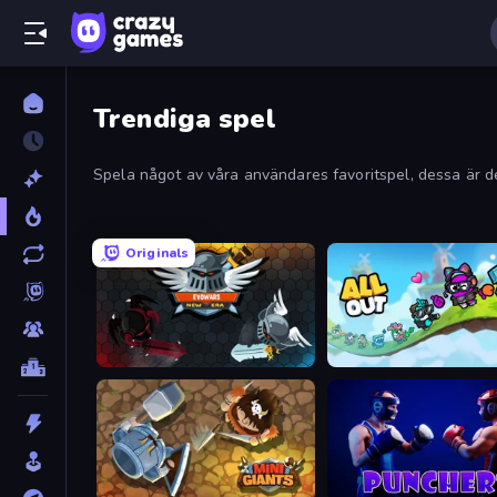
Trendiga spel
Spela något av våra användares favoritspel, dessa är
Originals
EvoWars.io
All Out
MiniGiants.io
Punchers