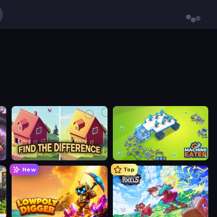
Find The Difference
Machine Eater
New
Top
Lowpoly Digger
Kingdom of Pixels