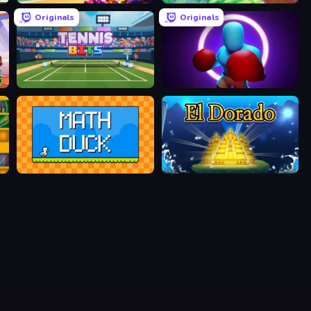
Originals
Originals
Tennis Bits
Punch Max
Math Duck
El Dorado Lite