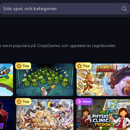
 de mest populära på CrazyGames och uppdateras regelbundet
Top
Top
Base Defence
Heroes Assemble
Top
New
Divine Clash
Idle Physio Clinic Tycoon