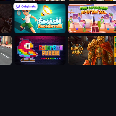
Originals
Smash Badminton
Find Differences: Spot 'Em All
ColorBox Puzzle
Heroes of the Arena