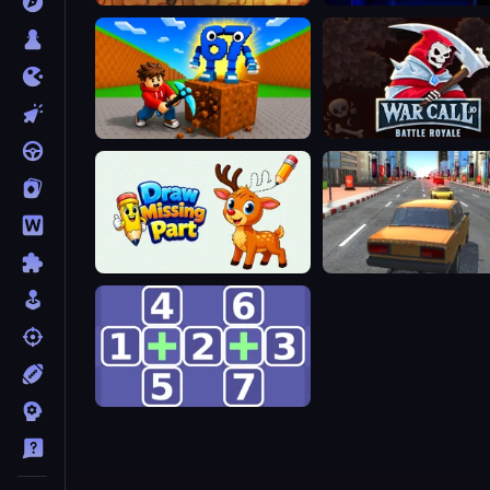
Obby: Break Rocks For Brainrots
WarCall.io
Draw Missing Part | DOP Puzzle
City Car Racer
Math Push