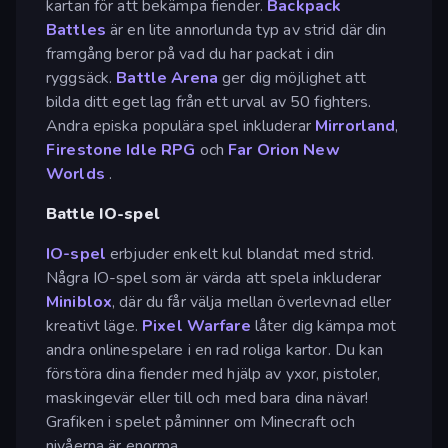
kartan för att bekämpa fiender.
Backpack
Battles
är en lite annorlunda typ av strid där din
framgång beror på vad du har packat i din
ryggsäck.
Battle Arena
ger dig möjlighet att
bilda ditt eget lag från ett urval av 50 fighters.
Andra episka populära spel inkluderar
Mirrorland
,
Firestone Idle RPG
och
Far Orion New
Worlds
.
Battle IO-spel
IO-spel
erbjuder enkelt kul blandat med strid.
Några IO-spel som är värda att spela inkluderar
Miniblox
, där du får välja mellan överlevnad eller
kreativt läge.
Pixel Warfare
låter dig kämpa mot
andra onlinespelare i en rad roliga kartor. Du kan
förstöra dina fiender med hjälp av yxor, pistoler,
maskingevär eller till och med bara dina nävar!
Grafiken i spelet påminner om Minecraft och
nivåerna är enorma.