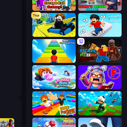
Escape Evil Granny!
Barry's Prison Escape!
Top
Cart Ride Danger Mount
Speed per Click: Obby
Obby: +1 Jump per Click
Escape From Pizzeria
Bubble Gum Simulator
Escape From School: Angry Teacher!
Obby: Parkour with Ragdoll
Robby: Many Games