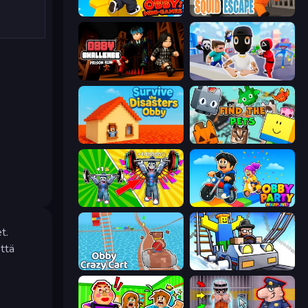
Obby: Mini-Games
Obby World: Squid Escape
Obby Challenge: Prison Run
Mr. Dude: Online Multiverse Challenge
Survive the Disasters: Obby
Find The Pets
Obby: Gym Simulator, Escape
Obby Party Multiplayer
t.
ttä
Obby: Crazy Cart
Obby: Ride Carts