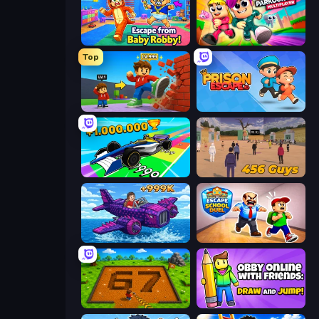
Escape From Baby Robby!
Obby Parkour Race: Multiplayer
Top
Obby: +1 Click Wall Breaker
Prison Escape.io
Obby Car Challenge: Drive
456 Guys
Obby Plane Power Challenge: Fly
Escape School Duel
Obby: Dig Brainrots
Obby With Friends: Draw and Jump