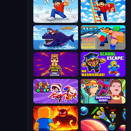
Break a Skyscraper
Ladder to Brainhot: Climb
Obby Fish Challenge: Ride
Obby: Ragdoll Boxing
Tung Tung Sahur: Obby Challenge
School Escape: Mr. MeanieHead!
Digital Circus: Obby
Survival Rush!
Obby: Legendary Dragon
Obby: +1 to Spaceflight Altitude