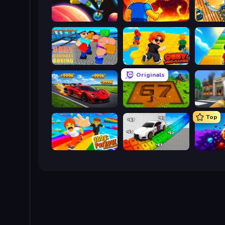
Obby: +1 to Spaceflight Altitude
Obby: Legendary Dragon
Obby: Ragdoll Boxing
Obby: Mini-Games
Originals
Obby: +1 Speed Car Escape
Obby: Dig Brainrots
Top
Obby: Parkour with Ragdoll
Obby: Supercar Race on Keyboard
Obby: D