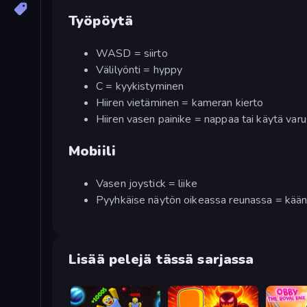
Työpöytä
WASD = siirto
Välilyönti = hyppy
C = kyykistyminen
Hiiren vietäminen = kameran kierto
Hiiren vasen painike = nappaa tai käytä varu
Mobiili
Vasen joystick = liike
Pyyhkäise näytön oikeassa reunassa = kää
Lisää pelejä tässä sarjassa