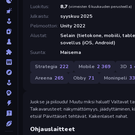
Luokitus
8,7
(
viimeisten 6 kuukauden perusteella
)
Julkaistu
syyskuu 2025
Pelimoottori
Unity 2022
Alustat
Selain (tietokone, mobiili, tabl
sovellus (iOS, Android)
Suunta
Maisema
Strategia
222
Mobile
2 369
3D
1 
Areena
265
Obby
71
Moninpeli
3
Juokse ja piiloudu! Muutu miksi haluat! Valtavat 
Taikavarusteet: näkymättömyys, jäädyttäminen, ki
etsiä! Päivittäiset tehtävät. Kaikenlaiset nahat.
Ohjauslaitteet