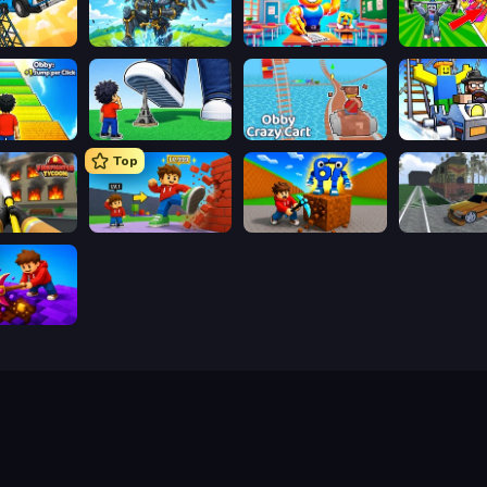
Obby: The Royal Race
Obby: Pull a Sword
Obby: Dumb or Genius IQ Test
Obby: +1 Jump per Click
Obby: Click and Grow
Obby: Crazy Cart
Obby: Ride C
Top
Obby: Firefighter Tycoon
Obby: +1 Click Wall Breaker
Obby: Break Rocks For Brainrots
ig Down