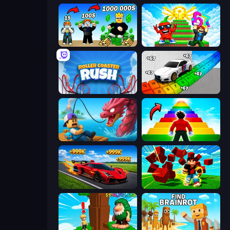
Obby Tycoon Build the City
Run and Jump for Brainrot
Roller Coaster Rush
Obby: Supercar Race on Keyboard
Fish It Now
Obby Highest Jump Ever
Obby: +1 Speed Car Escape
Robby Superhero