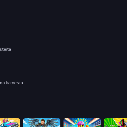
steita
nnä kameraa