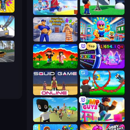
Obby: Gym Simulator, Escape
Mega Parkour: Obby Escape Run
Obby: Click and Grow
arts
Escape From Mr.Meawing's Prison!
Obby: Dumb or Genius IQ Test
Top
Obby: Car Crash Sandbox
The Lava Tsunami
Meeland.io
Squid Game Online
Build a Rollercoaster: Simulator
Mr. Dude: King of the Hill
Jump Guys