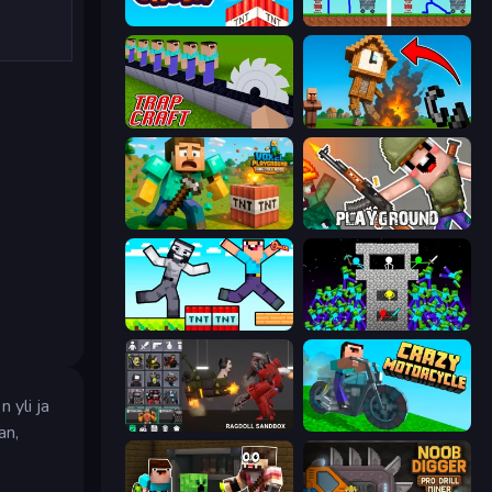
Build and Crush
DOP Noob: Draw to Save
Trap Craft
Noob Fuse
Voxel Playground: Ragdoll Noob
Playground
Noob Gigachad: Parkour Tricks Challenge
Stick Epic Fighter
 yli ja
Last Play: Ragdoll Sandbox
Crazy Motorcycle
an,