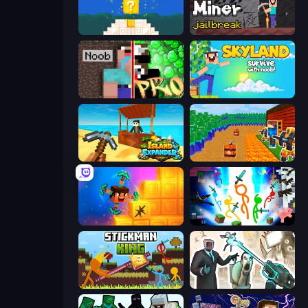
Noob vs Pro 4: Lucky Block
Noob Miner: Escape From Prison
Noob vs Pro: Challenge
Skyland Survive With Noob!
Island Expander
Noob Tower Defense
Merge & Dig!
Stickman Epic
Stickman King
Skibidi Toilets: Infection