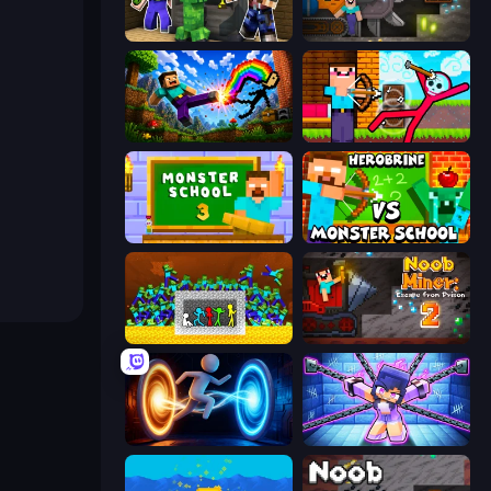
Noob Trolls Pro
Noob Digger: Pro Drill Miner
Noob: Wall Crusher
Noob Archer vs Stickman Zombie
Monster School 3
Herobrine vs Monster School
Stick Fighter vs Zombies
Noob Miner 2: Escape From Prison
Portal Escape
Mini Mine