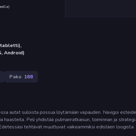
eella
)
tabletti),
, Android)
Pako
188
ossa autat suloista possua löytämään vapauden. Navigoi esteiden
sia haasteita. Peli yhdistää pulmanratkaisun, toiminnan ja strategi
ä. Edetessäsi tehtävät muuttuvat vaikeammiksi edistäen loogista