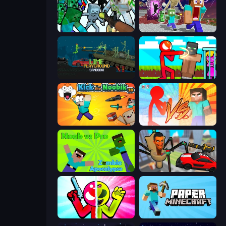
Mine Shooter: Save Your World
Monster School Herobrine Siren Head
Lime Playground Sandbox
Stickman vs Villager: Save the Girl
Kick the Noobik 3D
Red Stickman vs Monster School
Noob vs Pro: Zombie Apocalypse
Cars vs Skibidi Toilet
Stickman Zombie vs Stickman Hero
Paper Minecraft