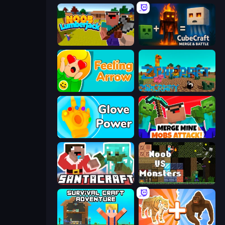
Idle Noob Lumberjack
CubeCraft: Merge & Battle
Feeling Arrow
ZooCraft
Glove Power
Merge Mine: Mobs Attack!
SantaCraft
Noob VS Monsters