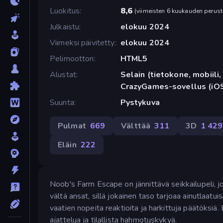
Luokitus
8,6
(
viimeisten 6 kuukauden perust
Julkaistu
elokuu 2024
Viimeksi päivitetty
elokuu 2024
Pelimoottori
HTML5
Alustat
Selain (tietokone, mobiili, 
CrazyGames-sovellus (iOS
Suunta
Pystykuva
Pulmat
669
Välttää
311
3D
1 429
Eläin
222
Noob's Farm Escape on jännittävä seikkailupeli, j
vältä ansat, sillä jokainen taso tarjoaa ainutlaatui
vaatien nopeita reaktioita ja harkittuja päätöksi
ajattelua ja tilallista hahmotuskykyä.