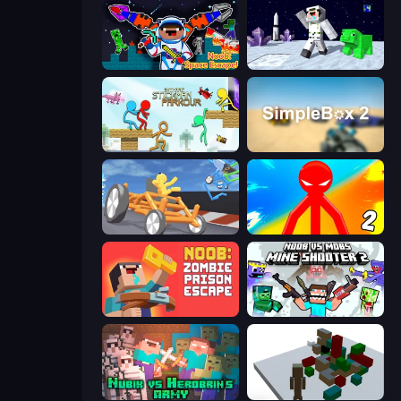
Noob: Space Escape!
SpaceCraft Noob: Return to Earth
Stickman Parkour Master
SimpleBox 2
Draw Crash Race
Red Stickman vs Monster School 2
Noob: Zombie Prison Escape
Mine Shooter 2: Noob vs Mobs
Nubik vs Herobrin's Army
Craft Destroy