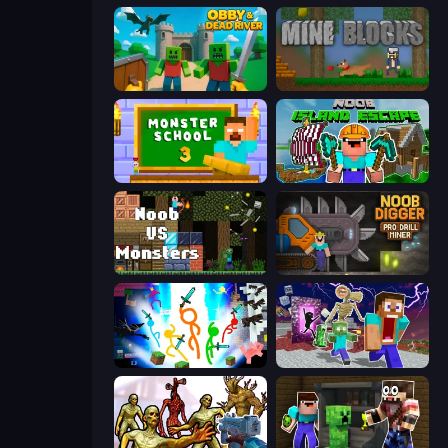
Obby & Dead River
Mine Blocks
Monster School 3
Noob: Island Escape
Noob VS Monsters
Noob Digger: Pro Drill Miner
Stickman Epic
Monster School Herobrine Siren Head