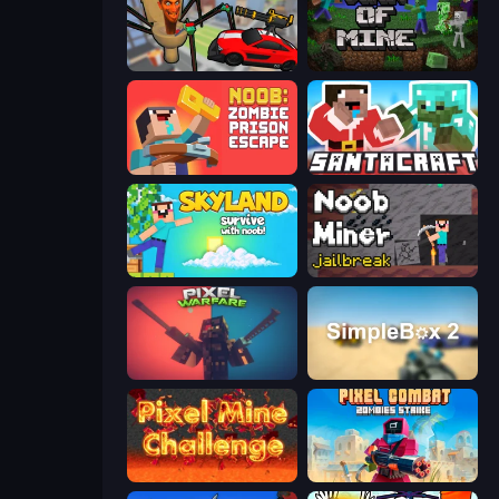
Cars vs Skibidi Toilet
War of Mine
Noob: Zombie Prison Escape
SantaCraft
Skyland Survive With Noob!
Noob Miner: Escape From Prison
Pixel Warfare
SimpleBox 2
Pixel Mine Challenge
Pixel Combat: Zombies Strike