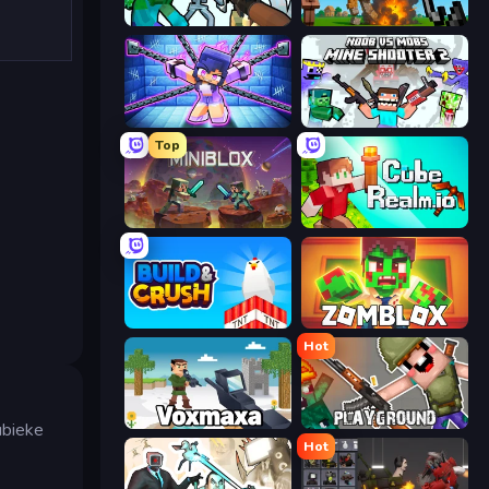
Mine Shooter: Save Your World
Noob Fuse
Mini Mine
Mine Shooter 2: Noob vs Mobs
Top
Miniblox
CubeRealm.io
Build and Crush
Zomblox
Hot
Voxmaxa
Playground
ubieke
Hot