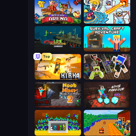
Medieval Arena
Toilets Worms Shooter
Lime Playground Sandbox
Survival Craft Adventure
Top
Kirka.io
Only Up Craft
Noob Miner 2: Escape From Prison
Noob Parkour 3D
Stick Fighter vs Zombies
Noob Tower Defense