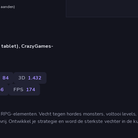
maanden
)
 tablet), CrazyGames-
84
3D
1.432
56
FPS
174
RPG-elementen. Vecht tegen hordes monsters, voltooi levels,
rij. Ontwikkel je strategie en word de sterkste vechter in de k