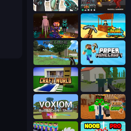
Skibidi Toilets: Infection
Last Play: Ragdoll Sandbox
ZombieCraft
Island Expander
Mine Clone
Paper Minecraft
Craft World
ShooterZ
Voxiom.io
Trap Craft 2