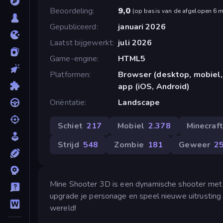
Beoordeling
9,0
(
op basis van de afgelopen 6 
Gepubliceerd
januari 2026
Laatst bijgewerkt
juli 2026
Game-engine
HTML5
Platformen
Browser (desktop, mobiel,
app (iOS, Android)
Oriëntatie
Landscape
Schiet
217
Mobiel
2.378
Minecraft
Strijd
548
Zombie
181
Geweer
2
Mine Shooter 3D is een dynamische shooter met 
upgrade je personage en speel nieuwe uitrusting v
wereld!