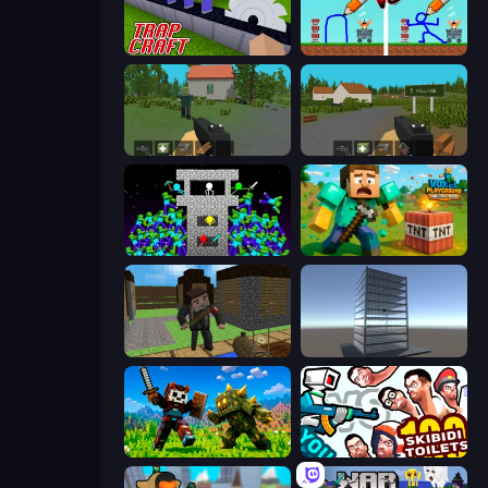
Trap Craft
DOP Noob: Draw to Save
WorldZ
ZombieCraft.io
Stick Epic Fighter
Voxel Playground: Ragdoll Noob
Block Pixel Gun Apocalypse 3
Craft 3D
CraftSlayer: Apocalypse
You vs 100 Skibidi Toilets