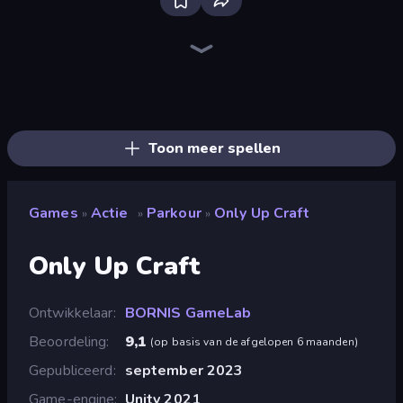
Bloxd.io
Ragdoll Archers
EvoWars.io
Piece of Cake: Merge and Bake
Veck.io
Racing Limits
Traffic Rider
Mahjongg Solitaire
Screw Out: Bolts and Nuts
Words of Wonders
Piles of Mahjong
Designville: Merge & Design
Miniblox
Space Waves
Stickman Clash
SkillWarz
Fortzone Battle Royale
Arrow Escape
Toon meer spellen
Games
Actie
Parkour
Only Up Craft
»
»
»
Only Up Craft
Ontwikkelaar
BORNIS GameLab
Beoordeling
9,1
(
op basis van de afgelopen 6 maanden
)
Gepubliceerd
september 2023
Game-engine
Unity 2021