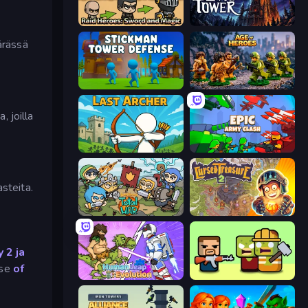
Raid Heroes: Sword and Magic
Evil Tower
ärässä
Stickman Tower Defense Idle 3D
Age of Heroes
, joilla
Last Archer
Epic Army Clash
asteita.
Raid Heroes: Total War
Cursed Treasure 2
 2 ja
use
of
Human Leap: Evolution
Zombie Horde: Build & Survive