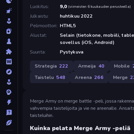
Luokitus
9,0
(
viimeisten 6 kuukauden perusteella
)
Julkaistu
huhtikuu 2022
Pelimoottori
HTML5
Alustat
Selain (tietokone, mobiili, tabl
sovellus (iOS, Android)
Suunta
Pystykuva
Strategia
222
Armeija
40
Mobile
Taistelu
548
Areena
266
Merge
2
Merge Army on merge battle -peli, jossa rakennat
vahvempia taistelijoita ja vie ne areenalle. Ansait
taisteluihin.
Kuinka pelata Merge Army -peliä