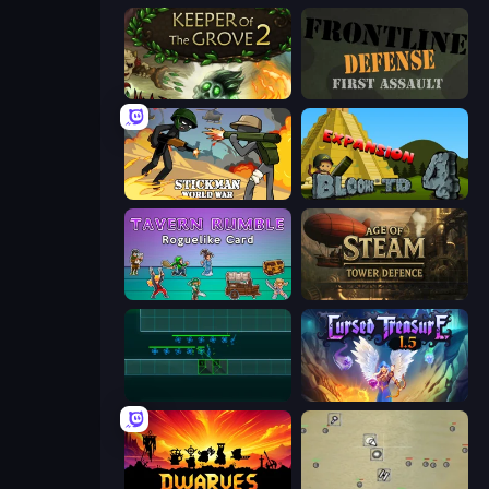
Keeper of the Grove 2
Frontline Defense
Stickman World War
Bloons Tower Defense 4 Expansion
Tavern Rumble: Roguelike Card
Age of Steam Tower Defence
Vector TD
Cursed Treasure 1.5