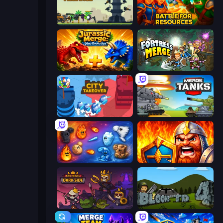
Iron Towers Alliance
Battle for Resources
Jurassic Merge: Dino Evolution
Fortress Merge
City Takeover
Merge Master Tanks: Tank Wars
Elemental Merge
WarLink: Crown & Clash
Raid Heroes: Dark Side
Bloons Tower Defense 4