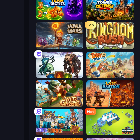
Merge Team Tactics
Tower Defense
Top
Wall Wars
Kingdom Rush
Dark Stones: Card Battle RPG
Day D Tower Rush
Wild Castle TD: Grow Empire
Last Bastion
Hot
Bobr Turbo: Craft Cars
Machine Eater