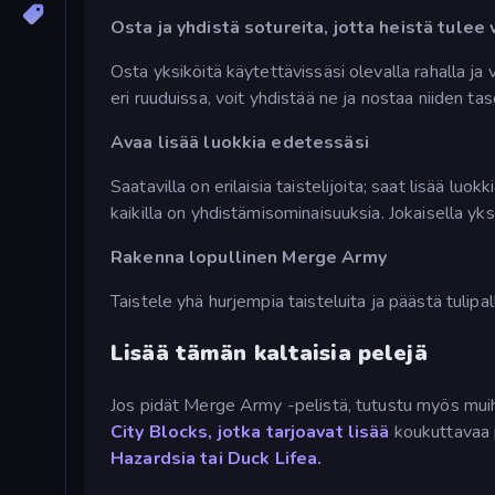
Osta ja yhdistä sotureita, jotta heistä tule
Osta yksiköitä käytettävissäsi olevalla rahalla j
eri ruuduissa, voit yhdistää ne ja nostaa niiden tas
Avaa lisää luokkia edetessäsi
Saatavilla on erilaisia taistelijoita; saat lisää luokk
kaikilla on yhdistämisominaisuuksia. Jokaisella yk
Rakenna lopullinen Merge Army
Taistele yhä hurjempia taisteluita ja päästä tulipal
Lisää tämän kaltaisia pelejä
Jos pidät Merge Army -pelistä, tutustu myös muih
City
Blocks, jotka tarjoavat lisää
koukuttavaa 
Hazardsia tai Duck
Lifea.