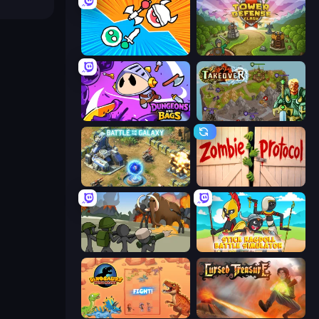
Merge Knights!
Tower Defense Clash
Dungeons and Bags
Takeover
Battle for the Galaxy
Zombie Protocol
Stickman History Battle
Stick Ragdoll Battle Simulator
Dinosaurs Merge Master
Cursed Treasure