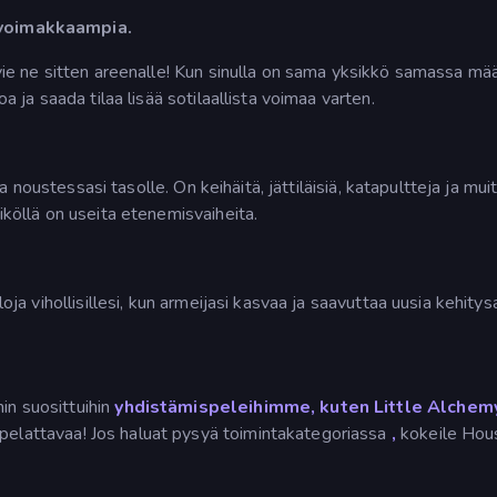
e voimakkaampia.
a vie ne sitten areenalle! Kun sinulla on sama yksikkö samassa mä
oa ja saada tilaa lisää sotilaallista voimaa varten.
ia noustessasi tasolle. On keihäitä, jättiläisiä, katapultteja ja muita
siköllä on useita etenemisvaiheita.
loja vihollisillesi, kun armeijasi kasvaa ja saavuttaa uusia kehitys
in suosittuihin
yhdistämispeleihimme, kuten Little
Alchemy
pelattavaa! Jos haluat pysyä toimintakategoriassa
,
kokeile Ho