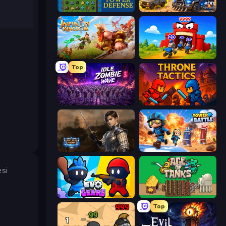
Tower Swap
AOD - Art Of Defense
Infinity Kingdom
TimeWarriors
Top
Idle Zombie Wave: Survivors
Throne Tactics
Battle Arena
Tower Battle
esi
Evo Gears
Age of Tanks Warriors: TD War
Top