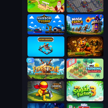
Idle Lumber Mill
Oil Mining 3D: Petrol Factory
Harbor Tycoon
Mage Castle Idle Defense
Factory Industrial
Hivebound
Firestone – Idle Clicker Online RPG
Idle Farming Business
Stick Miner Idle
My Sugar Factory 3