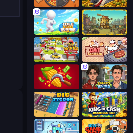
Ring Restaurant
Idle Billionaire Tycoon
Idle Clicker Runner
The Garbaggio Hotel
Idle Inventor
Cat Snack Bar
Farm-51: Secret Harvest
Life Simulator: Road to Riches
Dig Tycoon
King of Cash Business Idle