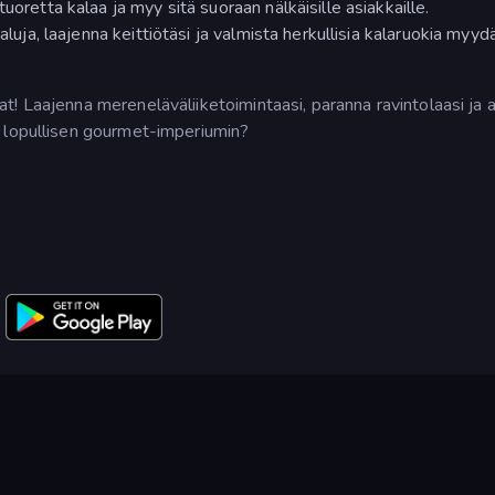
uoretta kalaa ja myy sitä suoraan nälkäisille asiakkaille.
aluja, laajenna keittiötäsi ja valmista herkullisia kalaruokia myyd
! Laajenna mereneläväliiketoimintaasi, paranna ravintolaasi ja 
n lopullisen gourmet-imperiumin?