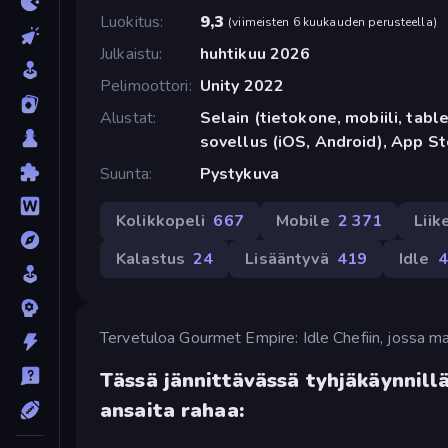
Luokitus
9,3
(
viimeisten 6 kuukauden perusteella
)
Julkaistu
huhtikuu 2026
Pelimoottori
Unity 2022
Alustat
Selain (tietokone, mobiili, tabl
sovellus (iOS, Android), App St
Suunta
Pystykuva
Kolikkopeli
667
Mobile
2 371
Liik
Kalastus
24
Lisääntyvä
419
Idle
4
Tervetuloa Gourmet Empire: Idle Chefiin, jossa ma
Tässä jännittävässä tyhjäkäynnillä
ansaita rahaa: