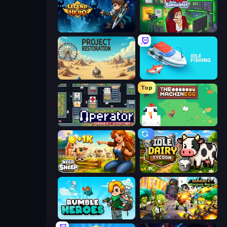
Legend of Hero
Idle Vlogger Simulator
Project Restoration
Idle Fishing
Top
Operator: Emergency Dispatcher
The MachinEGG
Need for Sheep: Idle Clicker
Idle Dairy Tycoon
Rumble Heroes
Zombies 4 Weapon Merge