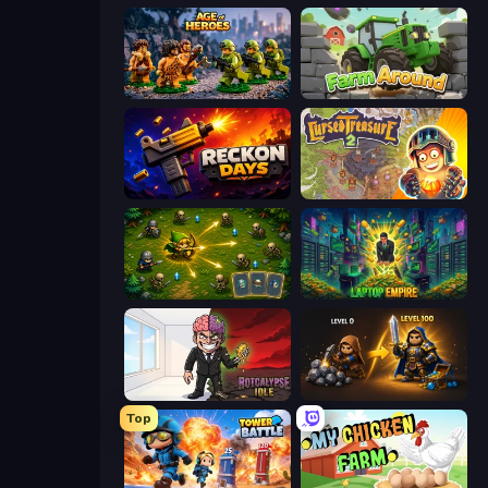
Age of Heroes
Farm Around
Reckon Days
Cursed Treasure 2
Tiny Ranger
Laptop Empire
Rotcalypse: Idle Incremental
Gothic Story RPG
Top