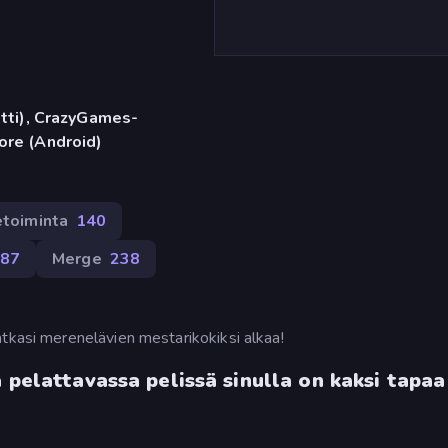
etti), CrazyGames-
ore (Android)
etoiminta
140
87
Merge
238
tkasi merenelävien mestarikokiksi alkaa!
 pelattavassa pelissä sinulla on kaksi tapaa