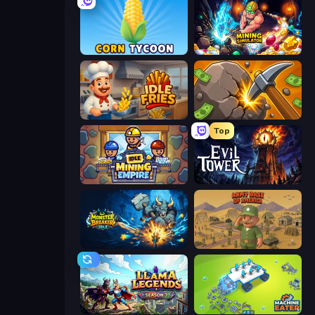
Corn Tycoon
Mining Simulator
Idle Fries
Mine Clicker
Top
Idle Mining Empire
Evil Tower
Monster Breaker Idle
Army Base Of America
Llama Legends
Machine Eater