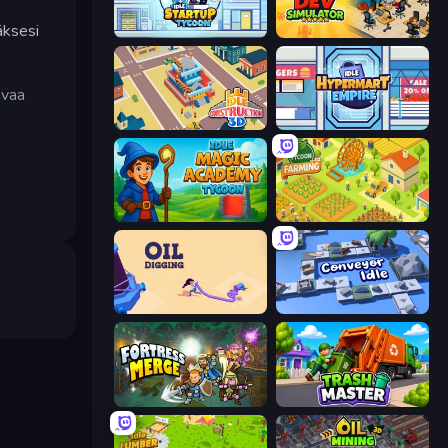
äksesi
Idle Startup Tycoon
Idle Game Dev Simulator
avaa
Idle Construction 3D
Idle Hypermart Empire
Idle Magic Academy Tycoon
Farming Tycoon 3D
Oil Digging
Conveyor Idle
Fortress Merge
Trash Master