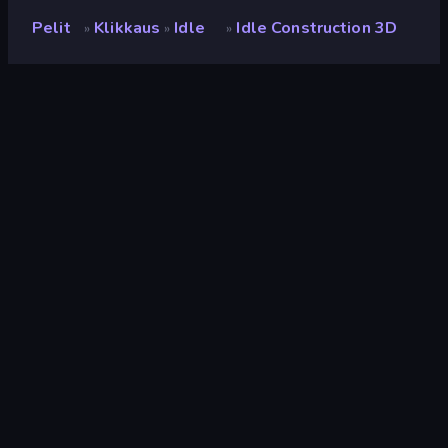
Pelit
Klikkaus
Idle
Idle Construction 3D
»
»
»
Idle Construction 3D
Kehittäjä
Sablo Studio
Luokitus
8,9
(
viimeisten 6 kuukauden perusteella
)
Julkaistu
kesäkuu 2025
Viimeksi päivitetty
heinäkuu 2025
Pelimoottori
Unity 2022
Alustat
Selain (tietokone, mobiili,
tabletti), CrazyGames-
sovellus (iOS, Android), App
Store (iOS, Android)
Suunta
Pystykuva