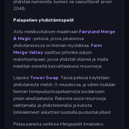
yhdistää numeroita, kunnes ne saavuttavat arvon
2048.
Palapelien yhdistämispelit
Astu mielikuvituksen maailmaan
Fairyland Merge
& Magic
-pelissä, jossa jokaisessa
yhdistämisessä on hieman mystiikkaa.
Farm
Merge Valley
sijoittuu johonkin paljon
realistisempaan, jossa yhdistät eläimiä ja muita
maatilan esineitä kasvattaaksesi resursseja.
Lopuksi
Tower Swap
. Tässä pelissä käytetään
yhdistämistä match-3-muodossa, ja siihen lisätään
hieman tornipuolustuspelaamista luodakseen
jotain ainutlaatuista. Rakenna uusia resursseja
vaihtamalla ja yhdistelemällä ja kukista
lohikäärmeet äskettäin luoduilla puolustuksillasi!
Pelaa parasta verkkoa Mergepelit ilmaiseksi