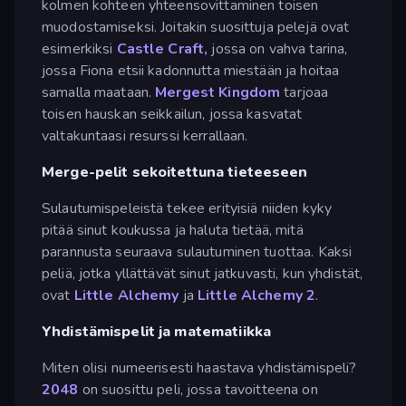
kolmen kohteen yhteensovittaminen toisen
muodostamiseksi. Joitakin suosittuja pelejä ovat
esimerkiksi
Castle Craft,
jossa on vahva tarina,
jossa Fiona etsii kadonnutta miestään ja hoitaa
samalla maataan.
Mergest Kingdom
tarjoaa
toisen hauskan seikkailun, jossa kasvatat
valtakuntaasi resurssi kerrallaan.
Merge-pelit sekoitettuna tieteeseen
Sulautumispeleistä tekee erityisiä niiden kyky
pitää sinut koukussa ja haluta tietää, mitä
parannusta seuraava sulautuminen tuottaa. Kaksi
peliä, jotka yllättävät sinut jatkuvasti, kun yhdistät,
ovat
Little Alchemy
ja
Little Alchemy 2
.
Yhdistämispelit ja matematiikka
Miten olisi numeerisesti haastava yhdistämispeli?
2048
on suosittu peli, jossa tavoitteena on