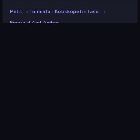
Pelit
Toiminta
Kolikkopeli
Taso
»
»
»
»
Emerald And Amber
Emerald and Amber
Kehittäjä
NoaDev
Luokitus
9,3
(
viimeisten 6 kuukauden perusteella
)
Julkaistu
huhtikuu 2022
Pelimoottori
HTML5
Alustat
Selain (tietokone, mobiili, tabletti),
CrazyGames-sovellus (iOS,
Android)
Suunta
Vaaka / Pysty