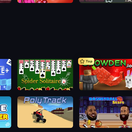
Love In Style
A Grim Love Tale
Top
Spider Solitaire
Grow A Garden | Growden.io
PolyTrack
Basketball Stars