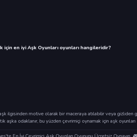
için en iyi Aşk Oyunları oyunları hangileridir?
şk ilgisinden motive olarak bir maceraya atılabilir veya gizliden g
ntik aşka odaklanır, bu yüzden çevrimiçi oynamak için aşk oyunları
'te En İyi Çevrimiçi Aşk Oyunları Oyununu Ücretsiz Oynayın. 