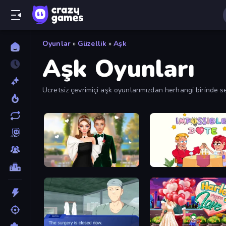
Oyunlar
»
Güzellik
»
Aşk
Aşk Oyunları
Ücretsiz çevrimiçi aşk oyunlarımızdan herhangi birinde 
oynamak için harika oyunlar. Aşk oyunlarına göz atın ve 
Valentine's Day Proposal
Impossible Date