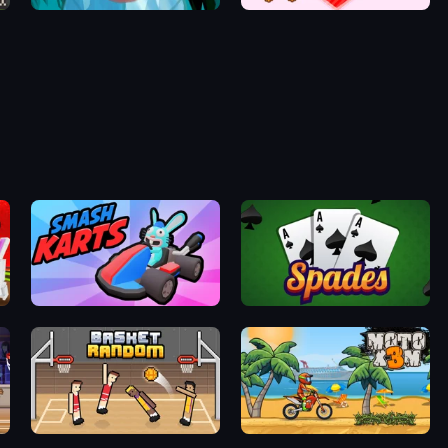
Emerald and Amber
Love Tester
Smash Karts
Spades
Basket Random
Moto X3M