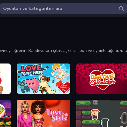
sevmeyi öğrenin. Randevulara çıkın, aşkınızı öpün ve uyumluluğunuzu t
eğlenin!
Love Archer
Love Calculator