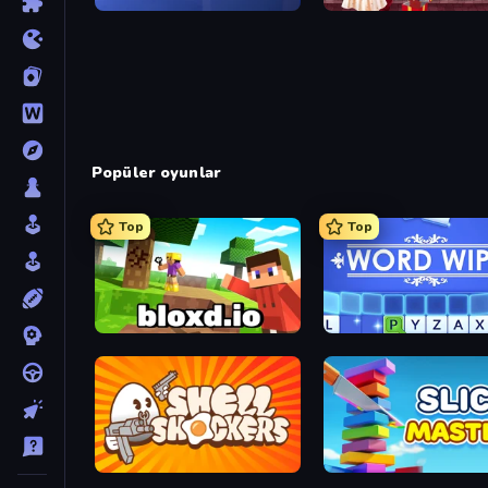
Oh So Lucky, Doctor!
Harley Learns To Love
Popüler oyunlar
Top
Top
Bloxd.io
Word Wipe
Shell Shockers
Slice Master