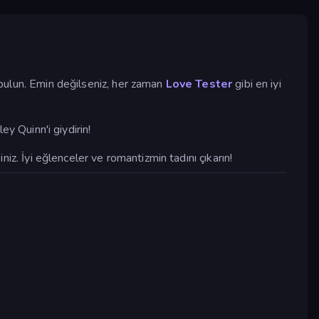
n bulun. Emin değilseniz, her zaman
Love Tester
gibi en iyi
ey Quinn'i giydirin!
niz. İyi eğlenceler ve romantizmin tadını çıkarın!