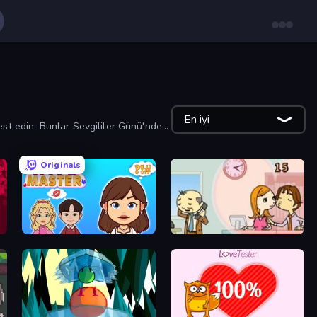
En iyi
est edin. Bunlar Sevgililer Günü'nde
Originals
HypeMaster
Office Kissing (Japanese)