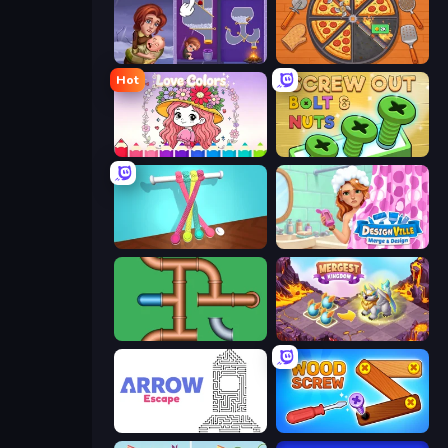
Home Pin 2
Ring Restaurant
Hot
Love Colors
Screw Out: Bolts and Nuts
Tangle Master
Designville: Merge & Design
Plumber Pipe Out
Mergest Kingdom
Arrow Escape
Wood Screw: Bolts Puzzle