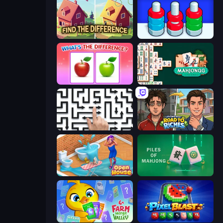
Find The Difference
Nuts Puzzle: Sort By Color
What's The Difference?
Mahjongg Solitaire
Arrow Escape: Puzzle
Life Simulator: Road to Riches
Open House
Piles of Mahjong
Farm Merge Valley
Pixel Blast