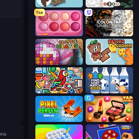
Coloring by Numbers: Pixel House
Numicolor
Top
Piece of Cake: Merge and Bake
Color Tap: Coloring by Numbers
Beaver Weaver
Blockogramm
The Frame: Pixel Art
Find Sort Match - Puzzle
Pixel Perfect
Tap Gallery
nna