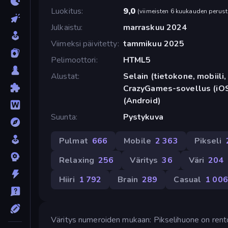
Luokitus
9,0
(
viimeisten 6 kuukauden perust
Julkaistu
marraskuu 2024
Viimeksi päivitetty
tammikuu 2025
Pelimoottori
HTML5
Alustat
Selain (tietokone, mobiili, 
CrazyGames-sovellus (iOS
(Android)
Suunta
Pystykuva
Pulmat
666
Mobile
2 363
Pikseli
Relaxing
256
Väritys
36
Väri
204
Hiiri
1 792
Brain
289
Casual
1 006
Väritys numeroiden mukaan: Pikselihuone on rentou