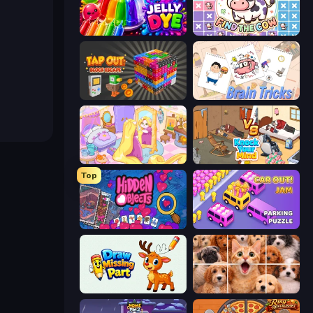
Jelly Dye
Find The Cow
Tap Out: Block Escape
Brain Tricks: Brain Games
Fairy Room - Decor Game
Knock Your Mind
Top
Hidden Objects
Car OUT! Jam Parking Puzzle
Draw Missing Part | DOP Puzzle
Jigpic Solitaire