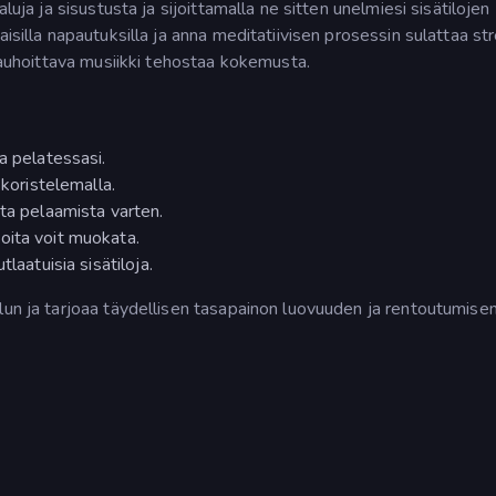
luja ja sisustusta ja sijoittamalla ne sitten unelmiesi sisätilojen
isilla napautuksilla ja anna meditatiivisen prosessin sulattaa str
 rauhoittava musiikki tehostaa kokemusta.
a pelatessasi.
 koristelemalla.
nta pelaamista varten.
oita voit muokata.
laatuisia sisätiloja.
un ja tarjoaa täydellisen tasapainon luovuuden ja rentoutumisen 