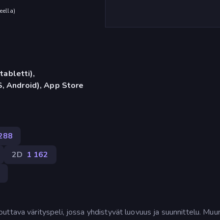
eella
)
tabletti),
, Android), App Store
288
2D
1 162
ttava värityspeli, jossa yhdistyvät luovuus ja suunnittelu. Muu