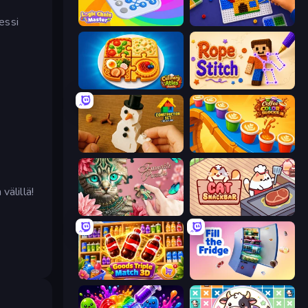
essi
Logic Chain Master
Screw Sorting
Culinary Atlas
Rope Stitch Puzzle
Construction Set - 3D Builder
Coffee Color Blocks
välillä!
Favorite Puzzles
Cat Snack Bar
Goods Triple Match 3D
Fill The Fridge