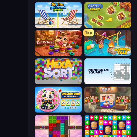
Spot the Difference Forever
Castle Craft
Top
Thread Sort: Knit Pictures
Mansion Tale: Merge Secrets
Hexa Sort
Nonogram Square
Unscrew Drop: Satisfying Puzzle
Yarn Fever! Unravel Puzzle