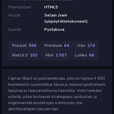
Pelimoottori
HTML5
Alusta
Selain (vain
työpöytätietokoneet)
Suunta
Pystykuva
Pulmat
566
Premium
64
Väri
174
Match 3
103
Hiiri
1 557
Lohko
66
Captain Blast on pulmaseikkailu, joka on täynnä 4 800
huolellisesti suunniteltua tasoa ja tarjoaa loputtomasti
hauskaa ja taukoamattomia haasteita. Voita hankalia
esteitä, jotka testaavat strategiaasi, ajoitustasi ja
ongelmanratkaisutaitojasi edetessäsi yhä
jännittävämpien tasojen läpi.