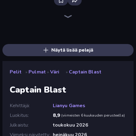
Piece of Cake: Merge and Bake
Piles of Mahjong
Skydom
Designville: Merge & Design
Mansion Tale: Merge Secrets
Farm Merge Valley
Open House
Fairyland Merge & Magic
Merge Restaurant
Tropical Merge
Magic School
Screw Out: Bolts and Nuts
Lamplighter: Merge & Magic
Park Town
Home Design: Decorate House
Mergest Kingdom
Castle Craft
Skydom: Reforged
Näytä lisää pelejä
Pelit
Pulmat
Väri
Captain Blast
»
»
»
Captain Blast
Kehittäjä
Lianyu Games
Luokitus
8,9
(
viimeisten 6 kuukauden perusteella
)
Julkaistu
toukokuu 2026
Viimeksi päivitetty
heinäkuu 2026