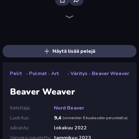
Bloxd.io
Ragdoll Archers
EvoWars.io
Veck.io
Piece of Cake: Merge and Bake
Racing Limits
Traffic Rider
Mahjongg Solitaire
Screw Out: Bolts and Nuts
Words of Wonders
Piles of Mahjong
Designville: Merge & Design
Miniblox
Space Waves
Stickman Clash
SkillWarz
Fortzone Battle Royale
Arrow Escape
Näytä lisää pelejä
Pelit
Pulmat
Art
Väritys
Beaver Weaver
»
»
»
»
Beaver Weaver
Kehittäjä
Nord Beaver
Luokitus
9,4
(
viimeisten 6 kuukauden perusteella
)
Julkaistu
lokakuu 2022
Viimeksi päivitetty
tammikuu 2023