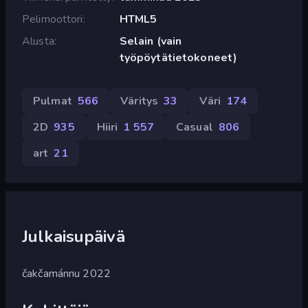
Pelimoottori
HTML5
Alusta
Selain (vain
työpöytätietokoneet)
Pulmat
566
Väritys
33
Väri
174
2D
935
Hiiri
1 557
Casual
806
art
21
Julkaisupäivä
čakčamánnu 2022