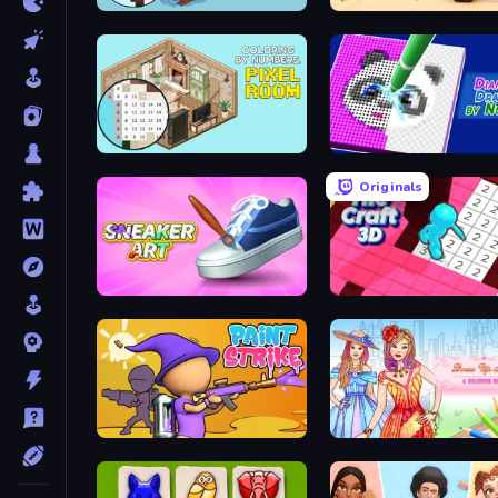
Coloring by Numbers: Pixel House
Rope Stitch Puzzle
Coloring by Numbers: Pixel Room
Diamond Drawing by Nu
Originals
Sneaker Art
Tile Craft 3D
Paint Strike