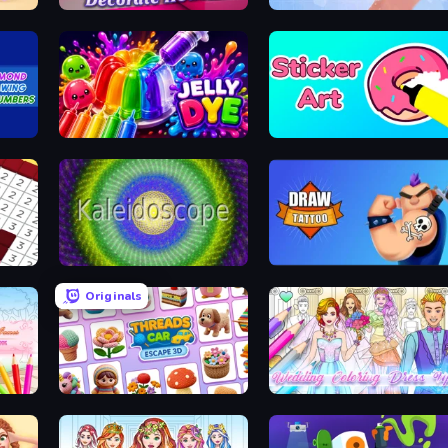
Home Design: Decorate House
Nail Salon
mbers
Jelly Dye
Sticker Art
Kaleidoscope
Draw Tattoo
Originals
Dress Up Games & Coloring Book
Threads Car Escape 3D
Wedding Coloring Dress Up Game