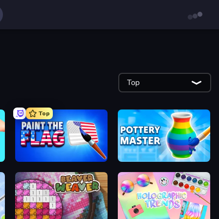
Top
Top
Paint the Flag
Pottery Master