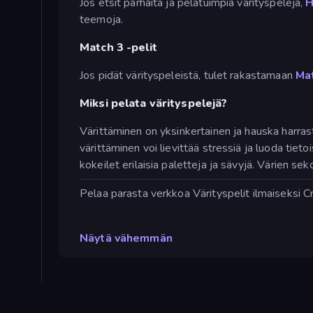
Jos etsit parhaita ja pelatuimpia värityspelejä,
H
teemoja.
Match 3 -pelit
Jos pidät värityspeleistä, tulet rakastamaan
Ma
Miksi pelata värityspelejä?
Värittäminen on yksinkertainen ja hauska harrastu
värittäminen voi lievittää stressiä ja luoda tie
kokeilet erilaisia paletteja ja sävyjä. Värien se
Pelaa parasta verkkoa Värityspelit ilmaiseksi C
Näytä vähemmän