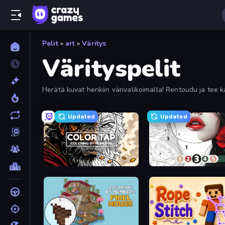
Pelit
»
art
»
Väritys
Värityspelit
Herätä kuvat henkiin värivalikoimalla! Rentoudu ja tee ka
Updated
Updated
Color Tap: Coloring by Numbers
Numicolor