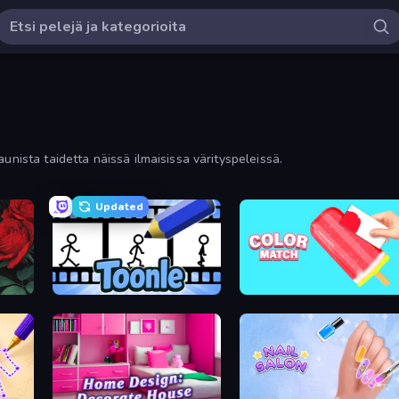
unista taidetta näissä ilmaisissa värityspeleissä.
Updated
Toonle
Color Match