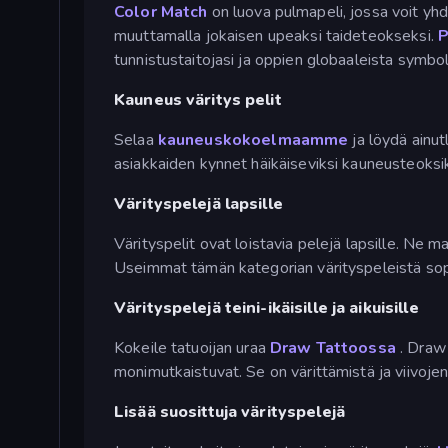
Color Match
on luova pulmapeli, jossa voit yhdi
muuttamalla jokaisen upeaksi taideteokseksi.
P
tunnistustaitojasi ja oppien globaaleista symbol
Kauneus väritys pelit
Selaa
kauneuskokoelmaamme
ja löydä ainut
asiakkaiden kynnet häikäiseviksi kauneusteoksi
Värityspelejä lapsille
Värityspelit ovat loistavia pelejä lapsille. Ne 
Useimmat tämän kategorian värityspeleistä sopi
Värityspelejä teini-ikäisille ja aikuisille
Kokeile tatuoijan uraa
Draw Tattoossa
. Draw 
monimutkaistuvat. Se on värittämistä ja viivoje
Lisää suosittuja värityspelejä