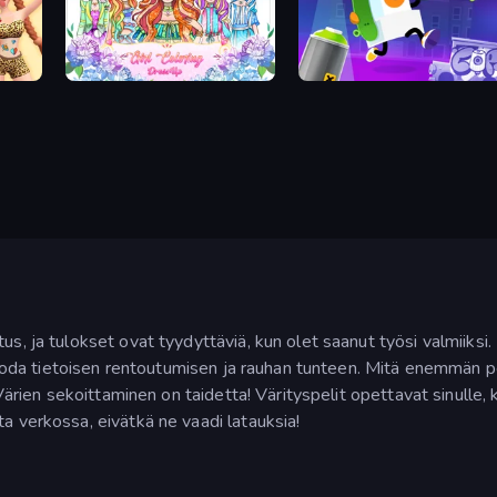
Girl Coloring Dress Up
Graffiti Time
s, ja tulokset ovat tyydyttäviä, kun olet saanut työsi valmiiksi. 
a luoda tietoisen rentoutumisen ja rauhan tunteen. Mitä enemmän p
. Värien sekoittaminen on taidetta! Värityspelit opettavat sinulle,
a verkossa, eivätkä ne vaadi latauksia!