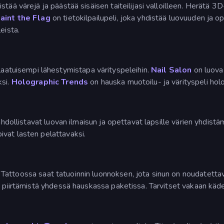
stää värejä ja päästää sisäisen taiteilijasi valloilleen. Herätä 3D
aint the Flag
on tietokilpailupeli, joka yhdistää luovuuden ja 
eista.
laatuisempi lähestymistapa värityspeleihin.
Nail Salon
on luova
ksi.
Holographic Trends
on hauska muotoilu- ja värityspeli holo
mahdollistavat luovan ilmaisun ja opettavat lapsille värien yhdis
vat lasten pelattavaksi.
Tattoossa saat tatuoinnin luonnoksen, jota sinun on noudatettav
n piirtämistä yhdessä hauskassa paketissa. Tarvitset vakaan käde