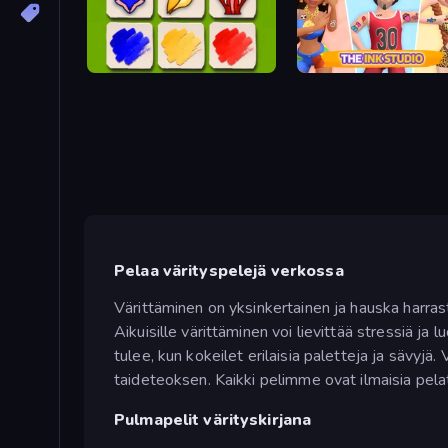
Timberland Arrange Puzzle Game
The Ink Studio
Pelaa värityspelejä verkossa
Värittäminen on yksinkertainen ja hauska harrastu
Aikuisille värittäminen voi lievittää stressiä j
tulee, kun kokeilet erilaisia paletteja ja sävyjä
taideteoksen. Kaikki pelimme ovat ilmaisia pelat
Pulmapelit värityskirjana