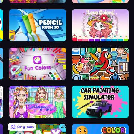
Beaver Weaver
Holographic Trends
Pencil Rush
Love Colors
Fun Colors
The Frame: Pixel Art
College Girl Coloring Dress Up
Car Painting Simulator
Originals