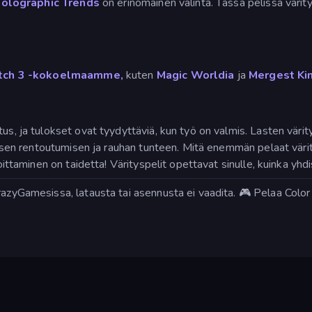
olographic Trends
on erinomainen valinta. Tässä pelissä värit
tch 3 -kokoelmaamme,
kuten
Magic Worldia
ja
Mergest Ki
s, ja tulokset ovat tyydyttäviä, kun työ on valmis. Lasten väritys
toisen rentoutumisen ja rauhan tunteen. Mitä enemmän pelaat värit
koittaminen on taidetta! Värityspelit opettavat sinulle, kuinka yhd
razyGamesissa, latausta tai asennusta ei vaadita. 🎮 Pelaa Color