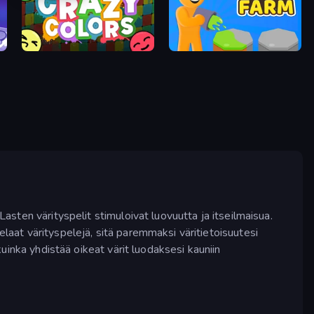
Crazy Colors
Color Farm
Lasten värityspelit stimuloivat luovuutta ja itseilmaisua.
elaat värityspelejä, sitä paremmaksi väritietoisuutesi
 kuinka yhdistää oikeat värit luodaksesi kauniin