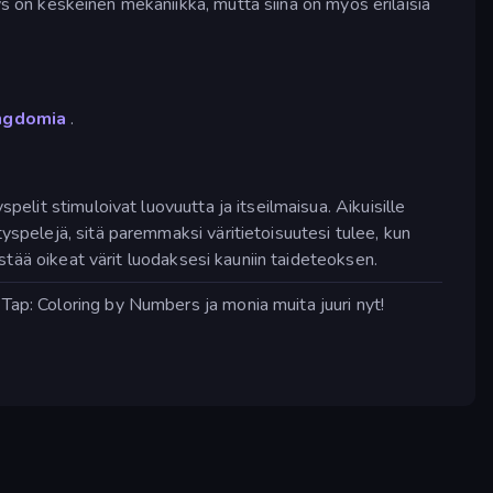
ys on keskeinen mekaniikka, mutta siinä on myös erilaisia
ngdomia
.
pelit stimuloivat luovuutta ja itseilmaisua. Aikuisille
yspelejä, sitä paremmaksi väritietoisuutesi tulee, kun
istää oikeat värit luodaksesi kauniin taideteoksen.
 Tap: Coloring by Numbers ja monia muita juuri nyt!