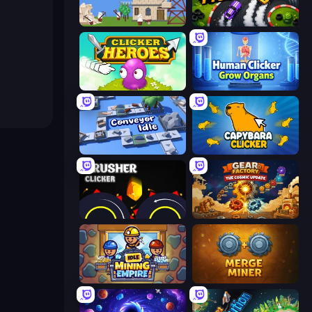
Babel Tower
Drift Tycoon
Clicker Heroes
Human Clicker: Grow Organs
Conveyor Idle
Capybara Clicker
Crusher Clicker
Gear Factory
Idle Mining Empire
Merge Miner