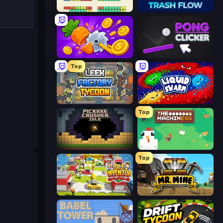
Idle Breakout
Trash Flow
Farm Ring Idle
Pong Clicker
Top
Leek Factory Tycoon
Liquid Swarm
Top
Pickaxe Crusher Idle
The MachinEGG
Top
Idle Inventor
Mr. Mine