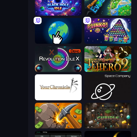
Black Hole Idle
Planet Evolution: Idle Clicker
Planet Clicker 2
PLINKO!
Revolution Idle X
Incremental Epic Hero 2
Your Chronicle
Space Company
Mine Clicker
Cubidle