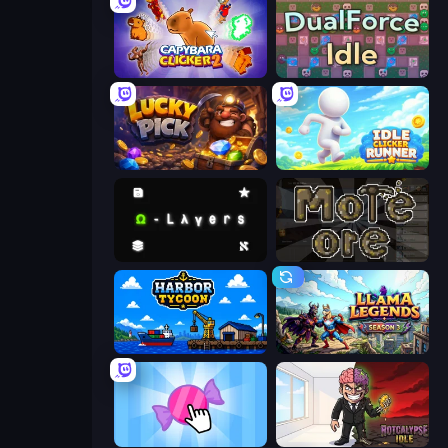
Capybara Clicker 2
DualForce Idle
Lucky Pick
Idle Clicker Runner
Omega Layers
More Ore
Harbor Tycoon
Llama Legends
Candy Clicker 2
Rotcalypse: Idle Incremental