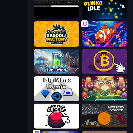
Evolve
Plinko Idle
Ragdoll Factory Idle
Fish Catch Idle
Energy Evolution
Money Maker
Idle Mine: Remix
Just One More Roll
Click Click Clicker
Mystery Digger