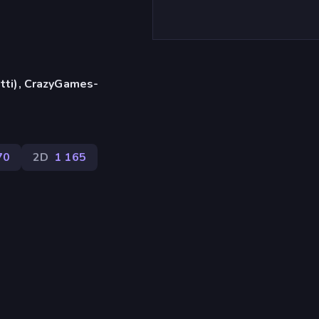
etti), CrazyGames-
70
2D
1 165