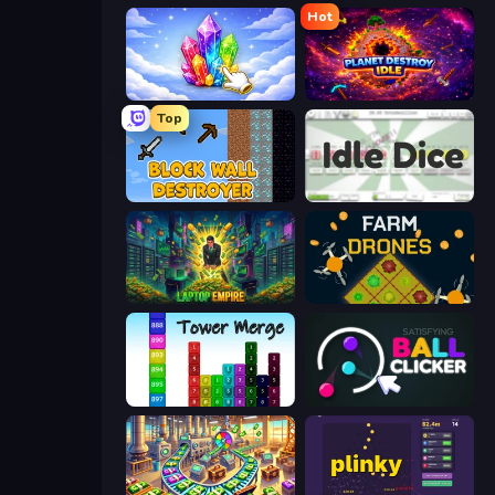
Hot
Crystalia Idle Clicker
Planet Destroy Idle
Top
Block Wall Destroyer
Idle Dice
Laptop Empire
Farm Drones
Tower Merge
Satisfying Ball Clicker