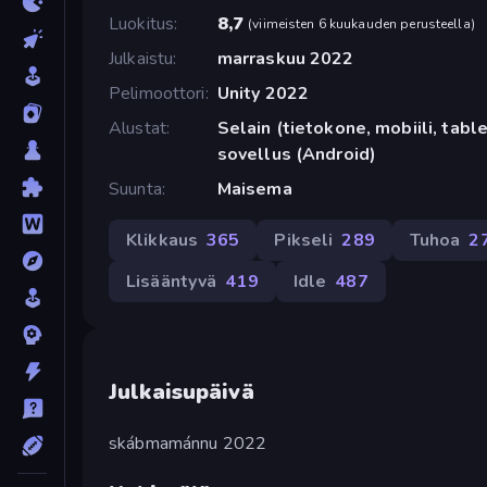
Luokitus
8,7
(
viimeisten 6 kuukauden perusteella
)
Julkaistu
marraskuu 2022
Pelimoottori
Unity 2022
Alustat
Selain (tietokone, mobiili, tabl
sovellus (Android)
Suunta
Maisema
Klikkaus
365
Pikseli
289
Tuhoa
2
Lisääntyvä
419
Idle
487
Julkaisupäivä
skábmamánnu 2022