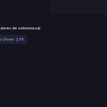
adores de sobremesa)
op-Down
279