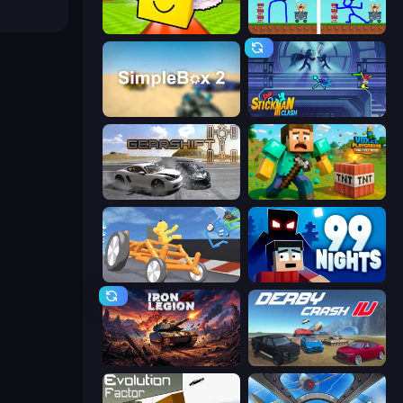
Lucky Brainrot Blocks Online
DOP Noob: Draw to Save
SimpleBox 2
Stickman Clash
Gearshift One
Voxel Playground: Ragdoll Noob
Draw Crash Race
99 Nights (Bloxd.io)
Iron Legion
Derby Crash 4