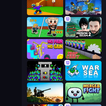
Throw a Lucky Block
Tanks Arena io: Craft & Combat
Brainrot Arena Online
Prison Escape 2
No Pain No Gain - Ragdoll Sandbox
Trap Craft
Stick Epic Fighter
War Sea
Artillery Vs Tanks
Merge & Fight