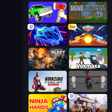
Smash the Car to Pieces!
Mine Blocks
Top
Stellar Swarm
Tank Stars
Battle Fleet World
Voxmaxa
Amazing Strange Rope Police
Madness Project Nexus