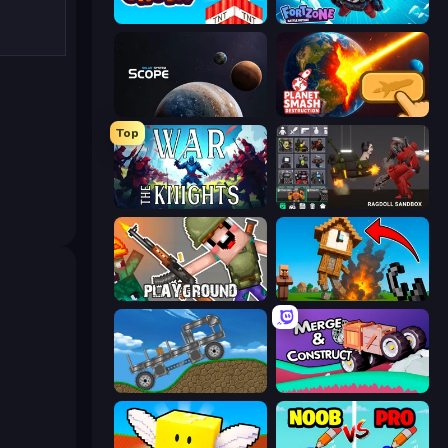
Build and Crush
Fortzone Battle Royale
Solar System Scope
Planet Smash Destruction
Top
War the Knights
Last Play: Ragdoll Sandbox
Playground
Noob Fuse
Move It!
Merge & Construct