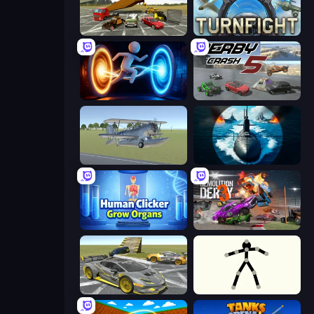
Evolution Factor
Turnfight
Portal Escape
Derby Crash 5
3D Flight Simulator
Ships Battlefield 3D
Human Clicker: Grow Organs
Demolition Derby 3
Wrong Way
Stick Animator