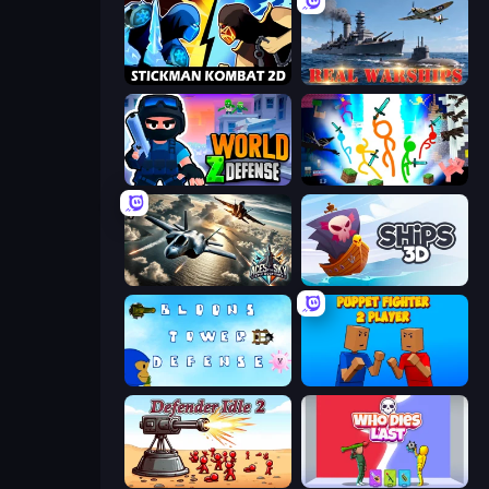
Stickman Kombat 2D
Real Warships
World Z Defense - Zombie Defense
Stickman Epic
Aces of the Sky: Epic Dogfights
Ships 3D
Bloons Tower Defense 3
Puppet Fighter 2 Player
Defender Idle 2
Who Dies Last?