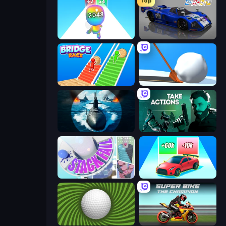
Top
Man Runner 2048
Circuit Racing
Bridge Race
Shovel 3D
Ships Battlefield 3D
Take Actions
Stack Fall
Upgrade the Supercar 3D
The Speedy Golf
Super Bike The Champion