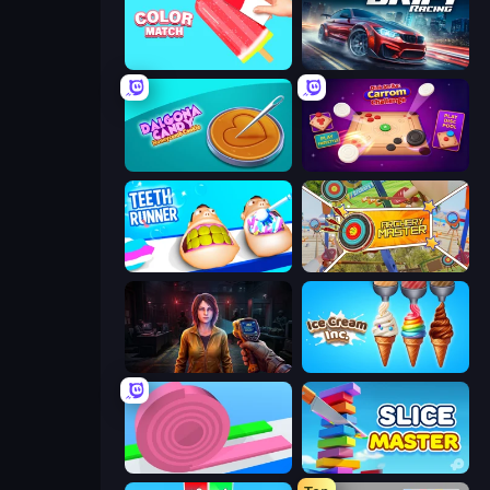
Color Match
Xtreme DRIFT Racing
Dalgona Candy Honeycomb Cookie
Disk Strike: Carrom Challenge
Teeth Runner
Archery Master
Survival Zone Zombie Outbreak
Ice Cream Inc.
Layers Roll
Slice Master