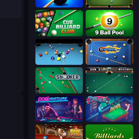
8 Ball Pool Billiards Multiplayer
8 Ball Billiards Classic
Cue Billiard Club
9 Ball Pool Online Multiplayer
Billiards Pool 8
8 Ball Pool
Snooker
Mafia Billiard Tricks
Pool Hustlers
Pool Club