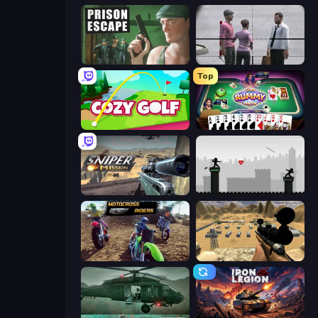
Prison Escape
Sniper Assassin - Government Agent
Top
Cozy Golf
Gin Rummy Mania
Sniper Mission
Javelin Fighting
MotoCross Riders
Ghost Sniper