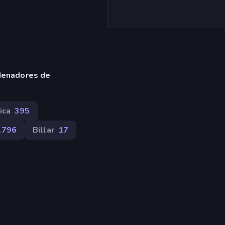
denadores de
ica
395
1796
Billar
17