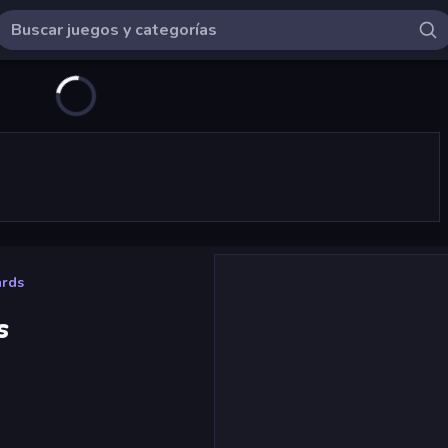
ards
s