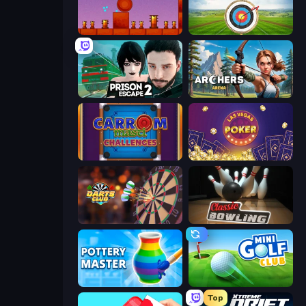
Bounce Return
Archery World Tour
Prison Escape 2
Archers Arena
Carrom Masti Challenges
Las Vegas Poker
Darts Club
Classic Bowling
Pottery Master
Mini Golf Club
Top