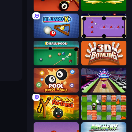
Royal Pool
Billiards
BilliardX
Blast Billiards 4
9 Ball Pool
3D Bowling
Pool Merge Mania
Super Bowling Mania
Slingshot Fortress
Bomber Friends